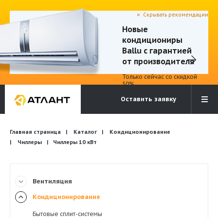
Скрывать рекомендации
Новые
кондициониры
Электронная почта
Бесплатный звонок
Ballu с гарантией
info@atlantcompany.ru
8 (495) 532-45-07
от производителя
Только сейчас со скидкой
Акции
50%
Оставить заявку
Бренды
Каталоги
Бланки запросов
Главная страница
Каталог
Кондиционирование
Чиллеры
Чиллеры 10 кВт
Вентиляция
Кондиционирование
Бытовые сплит-системы