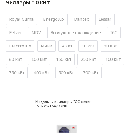
Чиллеры 10 кВт
Royal Clima
Energolux
Dantex
Lessar
Felzer
MDV
Воздушное охлаждение
IGC
Electrolux
Мини
4 кВт
10 кВт
50 кВт
60 кВт
100 кВт
150 кВт
250 кВт
300 кВт
350 кВт
400 кВт
500 кВт
700 кВт
Модульные чиллеры IGC серии
IMU-V5-16A/D2NB