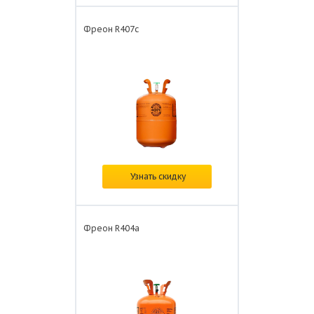
Фреон R407с
В наличии
Узнать скидку
Цена: от
4 500 ₽/шт.
Фреон R404а