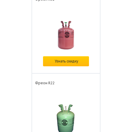
В наличии
Узнать скидку
Цена: от
700 ₽/кг.
Фреон R22