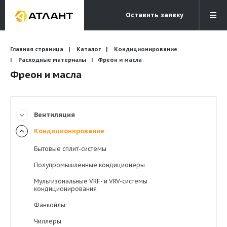
Оставить заявку
Электронная почта
Главная страница
Каталог
Кондиционирование
Бесплатный звонок
info@atlantcompany.ru
8 (495) 532-45-07
Расходные материалы
Фреон и масла
Фреон и масла
Акции
Бренды
Вентиляция
Каталоги
Кондиционирование
Бланки запросов
Бытовые сплит-системы
Полупромышленные кондиционеры
Мультизональные VRF- и VRV-системы
кондиционирования
Фанкойлы
Чиллеры