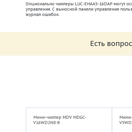
Опционально чиллеры LUC-EHAA5-16DAP могут о
управления. С выносной панели управления поль
журнал ошибок.
LESSAR cillers catalogue
Размер: 2.1 Мб
Есть вопрос
Мини-чиллер MDV MDGC-
Мини
V16WD2N8-B
V5WD