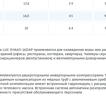
13,8
3.9
9
16,0
4.5
9
18
6.4
9
 LUC-EHAA5-16DAP применяются для охлаждения воды или рас
даний (офисы, рестораны, коттеджи, квартиры). Чиллеры се
ондиционеров (вентустановок) и вентиляторными доводчикам
мплектуются двухроторными инверторными компрессорами To
аждаемым конденсатором из медных труб с алюминиевым ореб
тной комплектации имеют встроенный гидромодуль с расшир
 теплового насоса. Встроенная система автоматики (контролл
тоянного присутствия обслуживающего персонала