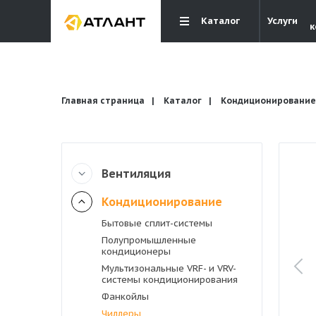
Каталог
Услуги
к
Главная страница
Каталог
Кондиционирование
Вентиляция
Вентиляция
Кондиционирование
Кондиционирование
Бытовые сплит-системы
Полупромышленные
кондиционеры
Отопление и водоснабжение
Мультизональные VRF- и VRV-
системы кондиционирования
Фанкойлы
Электрика
Чиллеры