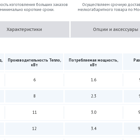
ость изготовления больших заказов
Осуществляем срочную достав
 минимально короткие сроки.
мелкогабаритного товара по Мо
Характеристики
Опции и аксессуары
д,
Производительность Тепло,
Потребляемая мощность,
Раз
кВт
кВт
6
1.6
8
2.3
11
3.0
9
12
3.4
9