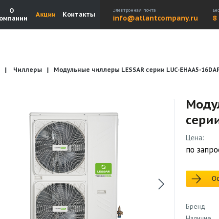
О
Электронная почта
Бе
Акции
Контакты
info@atlantcompany.ru
8
омпании
Чиллеры
Модульные чиллеры LESSAR серии LUC-EHAA5-16DA
Акции
Бренды
Каталоги
Бланки запросов
Моду
сери
Цена:
по запро
Ос
Бренд
Наличие