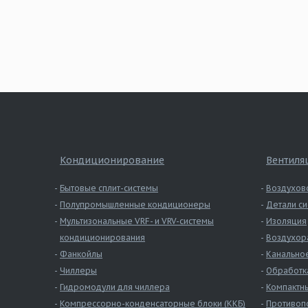
Кондиционирование
Вентиля
Бытовые сплит-системы
Воздухов
Полупромышленные кондиционеры
Детали си
Мультизональные VRF- и VRV-системы
Изоляция
кондиционирования
Воздухор
Фанкойлы
Канально
Чиллеры
Обработк
Гидромодули для чиллера
Компактны
Компрессорно-конденсаторные блоки (ККБ)
Противоп