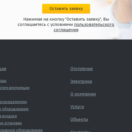
Оставить заявку
Нажимая на кнопку "Оставить заявку", Вы
соглашаетесь с условиями
пользовательского
соглашения
ция
Отопление
оды
Электрика
стем вентиляции
О компании
аспределители
Услуги
е оборудование
а воздуха
Объекты
е установки
ожарное оборудование