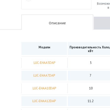
Возможн
в
Описание
Модели
Производительность Холо
кВт
LUC-EHAA5DAP
5
LUC-ЕHAA7DAP
7
LUC-ЕHAA10DAP
10
LUC-ЕHAA12DAP
11.2