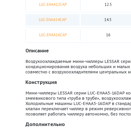
LUC-ЕHAA12CAP
12.5
LUC-ЕHAA14CAP
14.5
LUC-ЕHAA16CAP
16
Описание
Воздухоохлаждаемые мини-чиллеры LESSAR серии
кондиционирования воздуха небольших и малых з
совместно с воздухоохладителями центральных к
Конструкция
Мини-чиллеры LESSAR серии LUC-EHAA5-16DAP ко
змеевикового типа «труба в трубе», воздухоохл
Холодильные машины LUC-EHAA5-16DAP в стандар
клапан переключает чиллер в режим реверсивного
позволяет работать чиллеру автономно, без пос
Дополнительно