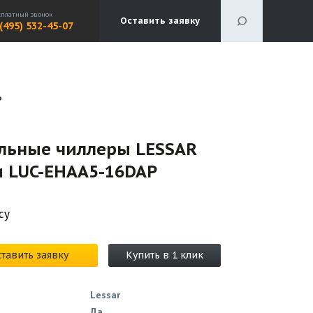
сплатный звонок
Оставить заявку
 (495) 532-45-07
P
льные чиллеры LESSAR
и LUC-EHAA5-16DAP
су
тавить заявку
Купить в 1 клик
Lessar
Да