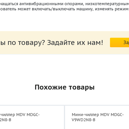
снащаться антивибрационными опорами, низкотемпературным
зователь может включать/выключать машину, изменять режим 
ы по товару? Задайте их нам!
За
Похожие товары
-чиллер MDV MDGC-
Мини-чиллер MDV MDGC-
2N8-B
V9WD2N8-B