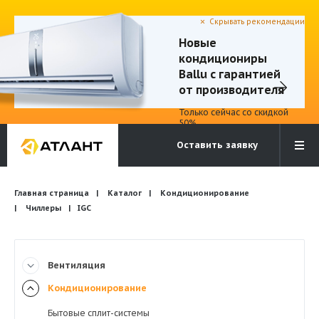
Скрывать рекомендации
Новые
кондициониры
Электронная почта
Бесплатный звонок
Ballu с гарантией
info@atlantcompany.ru
8 (495) 532-45-07
от производителя
Только сейчас со скидкой
Акции
50%
Оставить заявку
Бренды
Каталоги
Бланки запросов
Главная страница
Каталог
Кондиционирование
Чиллеры
IGC
Вентиляция
Кондиционирование
Бытовые сплит-системы