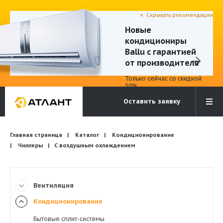
Скрывать рекомендации
Новые
кондициониры
Электронная почта
Бесплатный звонок
Ballu с гарантией
info@atlantcompany.ru
8 (495) 532-45-07
от производителя
Только сейчас со скидкой
Акции
50%
Оставить заявку
Бренды
Каталоги
Бланки запросов
Главная страница
Каталог
Кондиционирование
Чиллеры
С воздушным охлаждением
Вентиляция
Кондиционирование
Бытовые сплит-системы