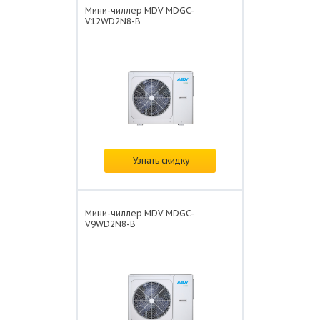
Мини-чиллер MDV MDGC-
V12WD2N8-B
Цена:
по запросу
Узнать скидку
Мини-чиллер MDV MDGC-
V9WD2N8-B