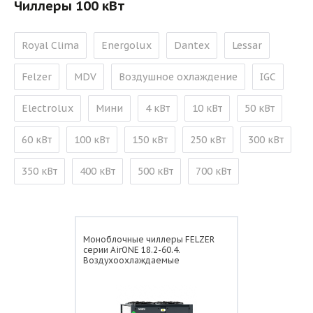
Чиллеры 100 кВт
Royal Clima
Energolux
Dantex
Lessar
Felzer
MDV
Воздушное охлаждение
IGC
Electrolux
Мини
4 кВт
10 кВт
50 кВт
60 кВт
100 кВт
150 кВт
250 кВт
300 кВт
350 кВт
400 кВт
500 кВт
700 кВт
Моноблочные чиллеры FELZER
серии AirONE 18.2-60.4.
Воздухоохлаждаемые