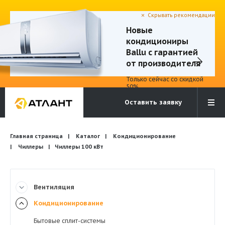
Скрывать рекомендации
Новые
кондициониры
Электронная почта
Бесплатный звонок
Ballu с гарантией
info@atlantcompany.ru
8 (495) 532-45-07
от производителя
Только сейчас со скидкой
Акции
50%
Оставить заявку
Бренды
Каталоги
Бланки запросов
Главная страница
Каталог
Кондиционирование
Чиллеры
Чиллеры 100 кВт
Вентиляция
Кондиционирование
Бытовые сплит-системы