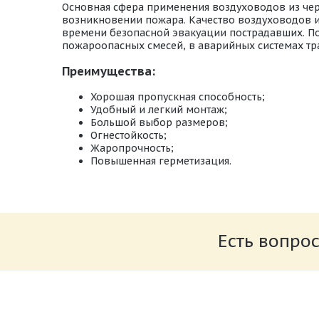
Основная сфера применения воздуховодов из черн
возникновении пожара. Качество воздуховодов и
времени безопасной эвакуации пострадавших. По
пожароопасных смесей, в аварийных системах тр
Преимущества:
Хорошая пропускная способность;
Удобный и легкий монтаж;
Большой выбор размеров;
Огнестойкость;
Жаропрочность;
Повышенная герметизация.
Типы_круглых_фасонных_изделий_из_чер
Размер: 860.54 Кб
Есть вопрос