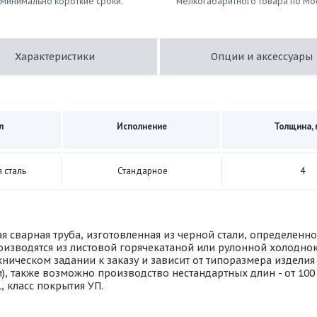
 минимально короткие сроки.
мелкогабаритного товара по Мо
Характеристики
Опции и аксессуары
л
Исполнение
Толщина,
 сталь
Стандарное
4
ая сварная труба, изготовленная из черной стали, определен
изводятся из листовой горячекатаной или рулонной холоднок
ническом задании к заказу и зависит от типоразмера изделия
м), также возможно производство нестандартных длин - от 10
 класс покрытия УП.