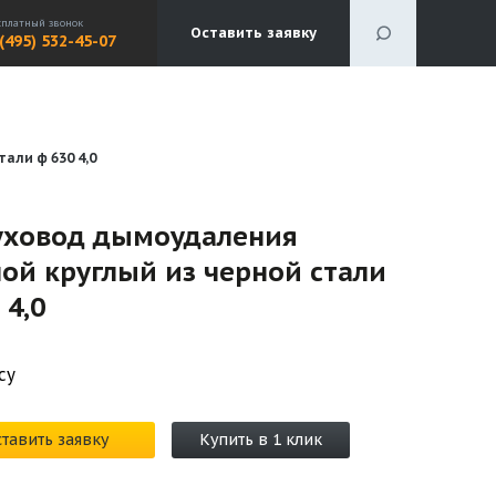
сплатный звонок
Оставить заявку
 (495) 532-45-07
али ф 630 4,0
уховод дымоудаления
ой круглый из черной стали
 4,0
су
тавить заявку
Купить в 1 клик