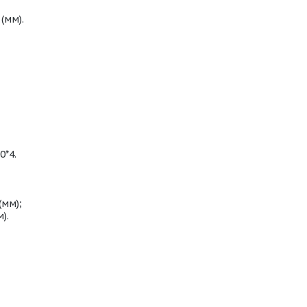
(мм).
0*4.
(мм);
).