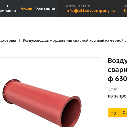
О
Электронная почта
Бе
Акции
Контакты
info@atlantcompany.ru
8
омпании
духоводы
Воздуховод дымоудаления сварной круглый из черной ст
Акции
Бренды
Каталоги
Бланки запросов
Возд
сварн
ф 630
Цена:
по запро
Ос