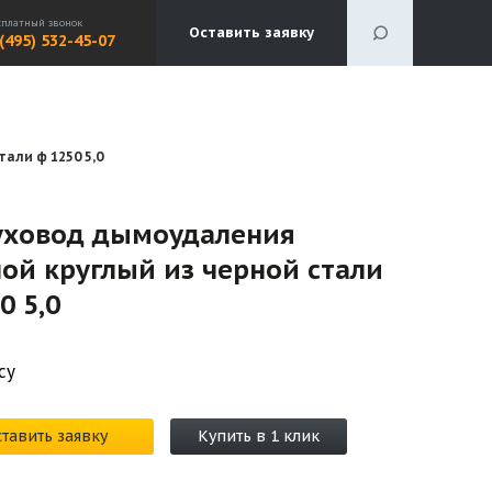
сплатный звонок
Оставить заявку
 (495) 532-45-07
али ф 1250 5,0
уховод дымоудаления
ой круглый из черной стали
0 5,0
су
тавить заявку
Купить в 1 клик