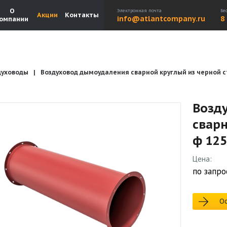
О
Электронная почта
Бе
Акции
Контакты
info@atlantcompany.ru
8
омпании
духоводы
Воздуховод дымоудаления сварной круглый из черной ст
Акции
Бренды
Каталоги
Бланки запросов
Возд
сварн
ф 125
Цена:
по запро
Ос