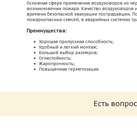
Основная сфера применения воздуховодов из черн
возникновении пожара. Качество воздуховодов и
времени безопасной эвакуации пострадавших. По
пожароопасных смесей, в аварийных системах тр
Преимущества:
Хорошая пропускная способность;
Удобный и легкий монтаж;
Большой выбор размеров;
Огнестойкость;
Жаропрочность;
Повышенная герметизация.
Типы_круглых_фасонных_изделий_из_чер
Размер: 860.54 Кб
Есть вопрос