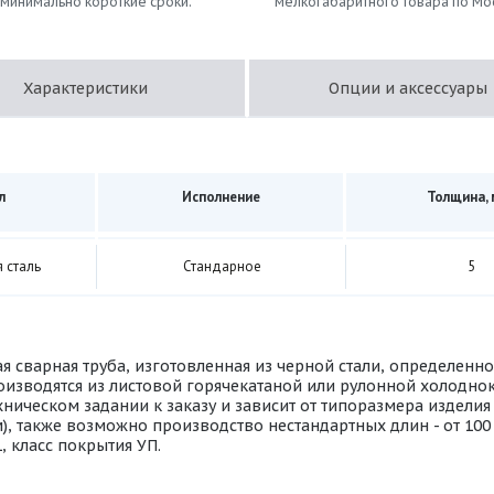
 минимально короткие сроки.
мелкогабаритного товара по Мо
Характеристики
Опции и аксессуары
л
Исполнение
Толщина,
 сталь
Стандарное
5
ая сварная труба, изготовленная из черной стали, определен
изводятся из листовой горячекатаной или рулонной холоднок
ническом задании к заказу и зависит от типоразмера изделия
м), также возможно производство нестандартных длин - от 10
 класс покрытия УП.