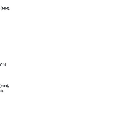
(мм).
0*4.
(мм);
).