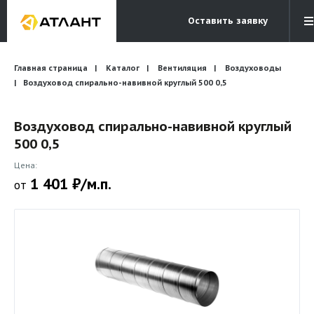
Оставить заявку
Электронная почта
Главная страница
Каталог
Вентиляция
Бесплатный звонок
Воздуховоды
info@atlantcompany.ru
8 (495) 532-45-07
Воздуховод спирально-навивной круглый 500 0,5
Акции
Воздуховод спирально-навивной круглый
500 0,5
Бренды
Цена:
Каталоги
1 401 ₽/м.п.
от
Бланки запросов