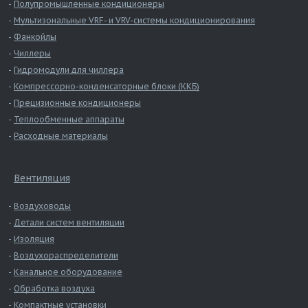
Полупромышленные кондиционеры
прямошовный 800
Мультизональные VRF- и VRV-системы кондиционирования
Воздуховод
Фанкойлы
круглый
0,9
3,534
25,25
прямошовный 900
Чиллеры
Воздуховод
Гидромодули для чиллера
круглый
0,9
3,927
28,03
Компрессорно-конденсаторные блоки (ККБ)
прямошовный 1000
Прецизионные кондиционеры
Воздуховод
Теплообменные аппараты
круглый
0,9
4,398
31,35
Расходные материалы
прямошовный 1120
Воздуховод
круглый
0,9
4,909
34,96
Вентиляция
прямошовный 1250
Воздуховоды
Детали систем вентиляции
Изоляция
Воздухораспределители
Канальное оборудование
Обработка воздуха
Компактные установки