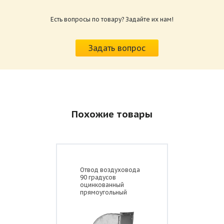
Размер: 484.76 Кб
Есть вопросы по товару? Задайте их нам!
Задать вопрос
Длина прямого участка L=1250 мм
Толщина
Площадь
Вес
Похожие товары
Диаметр D, мм
t, мм
S, мм
М, кг
Воздуховод
круглый
0,5
0,393
1,70
прямошовный 100
Воздуховод
Отвод воздуховода
круглый
0,5
0,491
2,98
90 градусов
прямошовный 125
оцинкованный
прямоугольный
Воздуховод
круглый
0,5
0,550
2,31
прямошовный 140