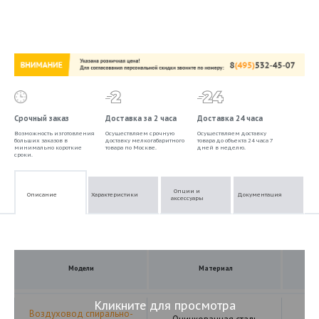
Срочный заказ
Доставка за 2 часа
Доставка 24 часа
Возможность изготовления
Осуществляем срочную
Осуществляем доставку
больших заказов в
доставку мелкогабаритного
товара до объекта 24 часа 7
минимально короткие
товара по Москве.
дней в неделю.
сроки.
Опции и
Описание
Характеристики
Документация
аксессуары
Модели
Материал
Кликните для просмотра
Воздуховод спирально-