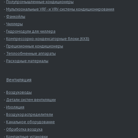
Полупромышленные кондиционеры
прямошовный 800
Мультизональные VRF- и VRV-системы кондиционирования
Воздуховод
Фанкойлы
круглый
0,9
3,534
25,25
прямошовный 900
Чиллеры
Воздуховод
Гидромодули для чиллера
круглый
0,9
3,927
28,03
Компрессорно-конденсаторные блоки (ККБ)
прямошовный 1000
Прецизионные кондиционеры
Воздуховод
Теплообменные аппараты
круглый
0,9
4,398
31,35
Расходные материалы
прямошовный 1120
Воздуховод
круглый
0,9
4,909
34,96
Вентиляция
прямошовный 1250
Воздуховоды
Детали систем вентиляции
Изоляция
Воздухораспределители
Канальное оборудование
Обработка воздуха
Компактные установки