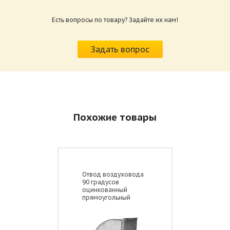
Размер: 484.76 Кб
Есть вопросы по товару? Задайте их нам!
Задать вопрос
Длина прямого участка L=1250 мм
Толщина
Площадь
Вес
Похожие товары
Диаметр D, мм
t, мм
S, мм
М, кг
Воздуховод
круглый
0,5
0,393
1,70
прямошовный 100
Воздуховод
Отвод воздуховода
круглый
0,5
0,491
2,98
90 градусов
прямошовный 125
оцинкованный
прямоугольный
Воздуховод
круглый
0,5
0,550
2,31
прямошовный 140