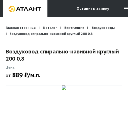
Оставить заявку
Электронная почта
Главная страница
Каталог
Вентиляция
Бесплатный звонок
Воздуховоды
info@atlantcompany.ru
8 (495) 532-45-07
Воздуховод спирально-навивной круглый 200 0,8
Акции
Воздуховод спирально-навивной круглый
200 0,8
Бренды
Цена:
Каталоги
889 ₽/м.п.
от
Бланки запросов