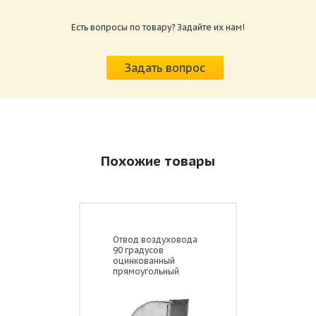
Размер: 484.76 Кб
Есть вопросы по товару? Задайте их нам!
Задать вопрос
Длина прямого участка L=1250 мм
Толщина
Площадь
Вес
Похожие товары
Диаметр D, мм
t, мм
S, мм
М, кг
Воздуховод
круглый
0,5
0,393
1,70
прямошовный 100
Воздуховод
Отвод воздуховода
круглый
0,5
0,491
2,98
90 градусов
прямошовный 125
оцинкованный
прямоугольный
Воздуховод
круглый
0,5
0,550
2,31
прямошовный 140