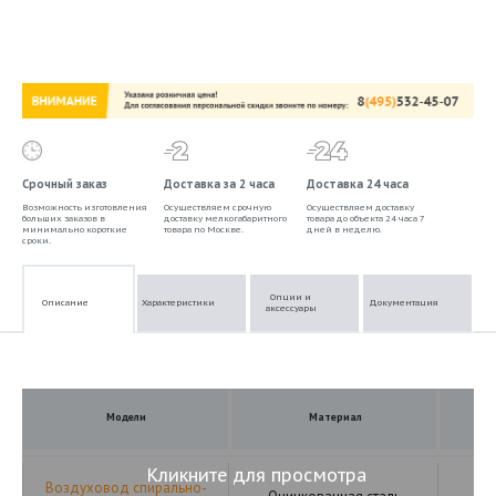
Срочный заказ
Доставка за 2 часа
Доставка 24 часа
Возможность изготовления
Осуществляем срочную
Осуществляем доставку
больших заказов в
доставку мелкогабаритного
товара до объекта 24 часа 7
минимально короткие
товара по Москве.
дней в неделю.
сроки.
Опции и
Описание
Характеристики
Документация
аксессуары
Модели
Материал
Кликните для просмотра
Воздуховод спирально-