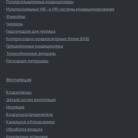
Полупромышленные кондиционеры
прямошовный 800
Мультизональные VRF- и VRV-системы кондиционирования
Воздуховод
Фанкойлы
круглый
0,9
3,534
25,25
прямошовный 900
Чиллеры
Воздуховод
Гидромодули для чиллера
круглый
0,9
3,927
28,03
Компрессорно-конденсаторные блоки (ККБ)
прямошовный 1000
Прецизионные кондиционеры
Воздуховод
Теплообменные аппараты
круглый
0,9
4,398
31,35
Расходные материалы
прямошовный 1120
Воздуховод
круглый
0,9
4,909
34,96
Вентиляция
прямошовный 1250
Воздуховоды
Детали систем вентиляции
Изоляция
Воздухораспределители
Канальное оборудование
Обработка воздуха
Компактные установки