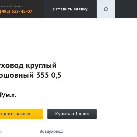
сплатный звонок
Оставить заявку
 (495) 532-45-07
уховод круглый
ошовный 355 0,5
₽/м.п.
тавить заявку
Купить в 1 клик
ия
Воздуховод