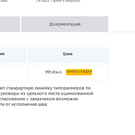
скве.
24 часа 7 дней в неделю.
Документация
 мм
Цена
УЗНАТЬ СКИДКУ
995 ₽/м.п.
еют стандартную линейку типоразмеров по
здуховоды из цельного листа оцинкованной
 согласованию с заказчиком возможно
ти от исполнения шва: