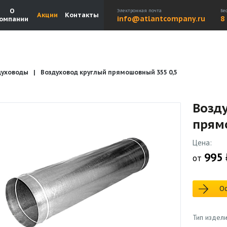
О
Электронная почта
Бе
Акции
Контакты
info@atlantcompany.ru
8
омпании
духоводы
Воздуховод круглый прямошовный 355 0,5
Акции
Бренды
Каталоги
Бланки запросов
Возд
прям
Цена:
995 
от
Ос
Тип издел