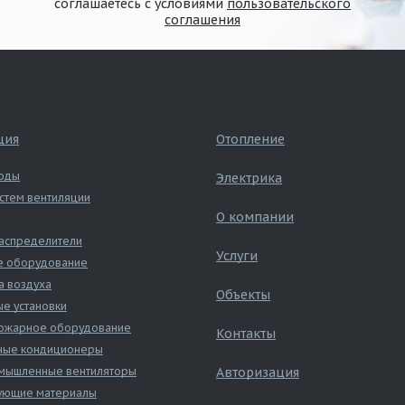
соглашаетесь с условиями
пользовательского
соглашения
ция
Отопление
оды
Электрика
стем вентиляции
О компании
аспределители
Услуги
е оборудование
а воздуха
Объекты
е установки
ожарное оборудование
Контакты
ные кондиционеры
ышленные вентиляторы
Авторизация
ующие материалы