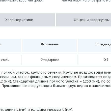
 минимально короткие сроки.
мелкогабаритного товара по Мо
Характеристики
Опции и аксессуары
л
Исполнение
Толщина,
 сталь
Стандартное
0.5
 прямой участок, круглого сечения. Круглые воздуховоды им
иппельным, так и с фланцевым соединением. Производятся во
1,2 (мм). Стандартная длинна прямого участка – 1250 (мм), по
м). Прямошовные воздуховоды бывают двух видов в зависимос
, длина L (мм) и толщина металла t (мм).