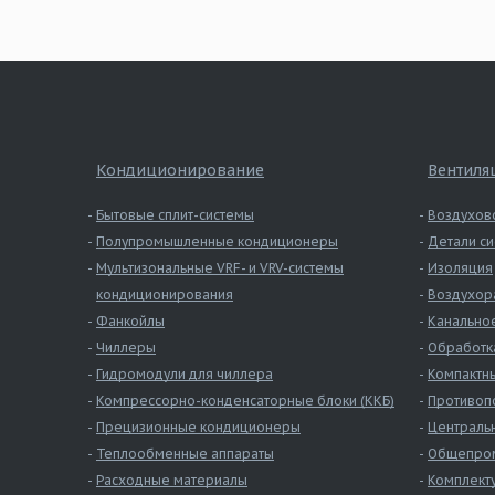
Кондиционирование
Вентиля
Бытовые сплит-системы
Воздухов
Полупромышленные кондиционеры
Детали си
Мультизональные VRF- и VRV-системы
Изоляция
кондиционирования
Воздухор
Фанкойлы
Канально
Чиллеры
Обработк
Гидромодули для чиллера
Компактны
Компрессорно-конденсаторные блоки (ККБ)
Противоп
Прецизионные кондиционеры
Централь
Теплообменные аппараты
Общепром
Расходные материалы
Комплект