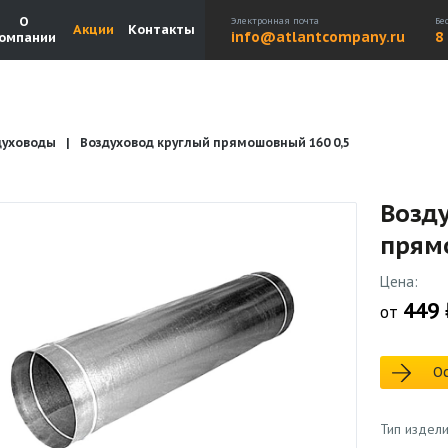
О
Электронная почта
Бе
Акции
Контакты
info@atlantcompany.ru
8
омпании
духоводы
Воздуховод круглый прямошовный 160 0,5
Акции
Бренды
Каталоги
Бланки запросов
Возд
прям
Цена:
449 
от
Ос
Тип издел