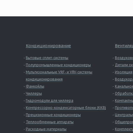
Кондиционирование
Вентиля
Бытовые сплит-системы
Воздухов
Полупромышленные кондиционеры
Детали си
Мультизональные VRF- и VRV-системы
Изоляция
кондиционирования
Воздухор
Фанкойлы
Канально
Чиллеры
Обработк
Гидромодули для чиллера
Компактны
Компрессорно-конденсаторные блоки (ККБ)
Противоп
Прецизионные кондиционеры
Централь
Теплообменные аппараты
Общепром
Расходные материалы
Комплект