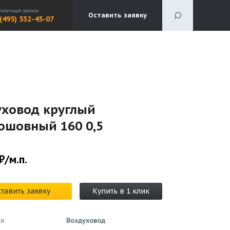
сплатный звонок
Оставить заявку
 (495) 532-45-07
уховод круглый
ошовный 160 0,5
₽/м.п.
тавить заявку
Купить в 1 клик
ия
Воздуховод