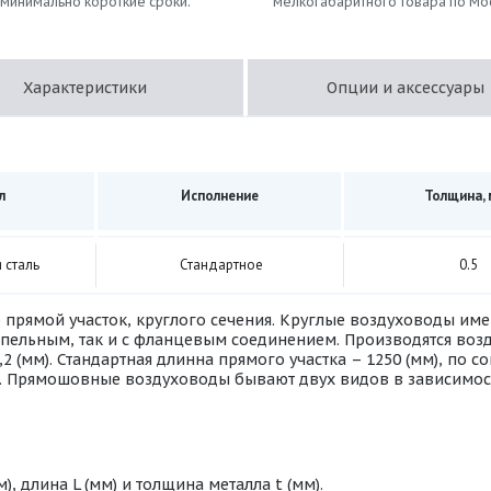
 минимально короткие сроки.
мелкогабаритного товара по Мо
Характеристики
Опции и аксессуары
л
Исполнение
Толщина,
 сталь
Стандартное
0.5
 прямой участок, круглого сечения. Круглые воздуховоды им
иппельным, так и с фланцевым соединением. Производятся во
1,2 (мм). Стандартная длинна прямого участка – 1250 (мм), по
м). Прямошовные воздуховоды бывают двух видов в зависимос
, длина L (мм) и толщина металла t (мм).