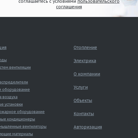
соглашаетесь с условиями
пользовательского
соглашения
ция
Отопление
оды
Электрика
стем вентиляции
О компании
аспределители
Услуги
е оборудование
а воздуха
Объекты
е установки
ожарное оборудование
Контакты
ные кондиционеры
ышленные вентиляторы
Авторизация
ующие материалы