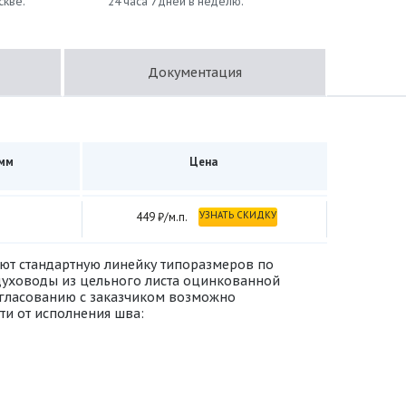
скве.
24 часа 7 дней в неделю.
Документация
 мм
Цена
УЗНАТЬ СКИДКУ
449 ₽/м.п.
еют стандартную линейку типоразмеров по
здуховоды из цельного листа оцинкованной
 согласованию с заказчиком возможно
ти от исполнения шва: