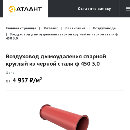
Оставить заявку
Электронная почта
Главная страница
Каталог
Вентиляция
Бесплатный звонок
Воздуховоды
info@atlantcompany.ru
8 (495) 532-45-07
Воздуховод дымоудаления сварной круглый из черной стали ф
450 3,0
Акции
Воздуховод дымоудаления сварной
Бренды
круглый из черной стали ф 450 3,0
Каталоги
Цена:
4 937 ₽/м
2
Бланки запросов
от