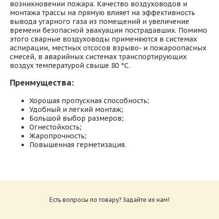
возникновении пожара. Качество воздуховодов и
монтажа трассы на прямую влияет на эффективность
вывода угарного газа из помещений и увеличение
времени безопасной эвакуации пострадавших. Помимо
этого сварные воздуховоды применяются в системах
аспирации, местных отсосов взрыво- и пожароопасных
смесей, в аварийных системах транспортирующих
воздух температурой свыше 80 °C.
Преимущества:
Хорошая пропускная способность;
Удобный и легкий монтаж;
Большой выбор размеров;
Огнестойкость;
Жаропрочность;
Повышенная герметизация.
Типы_круглых_фасонных_изделий_из_черной_стали
Размер: 860.54 Кб
Есть вопросы по товару? Задайте их нам!