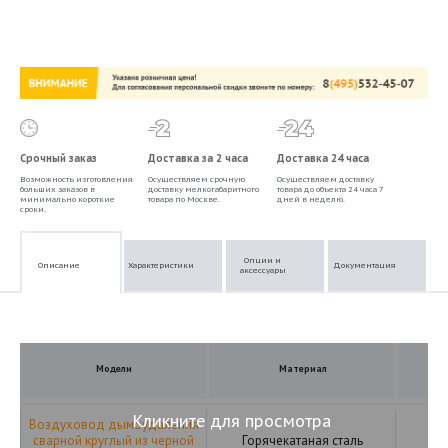
Срочный заказ
Доставка за 2 часа
Доставка 24 часа
Возможность изготовления
Осуществляем срочную
Осуществляем доставку
больших заказов в
доставку мелкогабаритного
товара до объекта 24 часа 7
минимально короткие
товара по Москве.
дней в неделю.
сроки.
Опции и
Описание
Характеристики
Документация
аксессуары
Модели
Материал
Кликните для просмотра
Воздуховод дымоудаления
сварной круглый из черной
Горячекатаная сталь