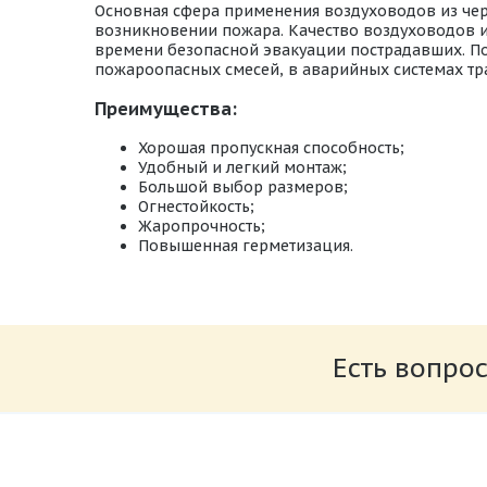
Основная сфера применения воздуховодов из черн
возникновении пожара. Качество воздуховодов и
времени безопасной эвакуации пострадавших. По
пожароопасных смесей, в аварийных системах тр
Преимущества:
Хорошая пропускная способность;
Удобный и легкий монтаж;
Большой выбор размеров;
Огнестойкость;
Жаропрочность;
Повышенная герметизация.
Типы_круглых_фасонных_изделий_из_чер
Размер: 860.54 Кб
Есть вопрос