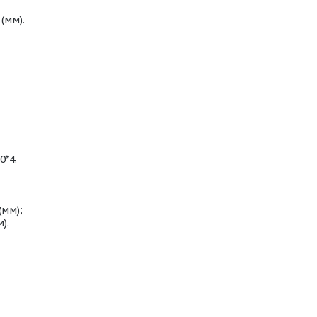
(мм).
0*4.
(мм);
).