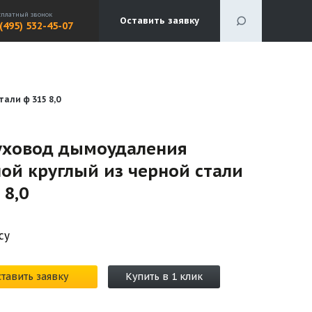
сплатный звонок
Оставить заявку
 (495) 532-45-07
али ф 315 8,0
уховод дымоудаления
ой круглый из черной стали
 8,0
су
тавить заявку
Купить в 1 клик