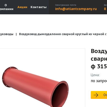
О
Электронная почта
Бе
Акции
Контакты
info@atlantcompany.ru
8
омпании
духоводы
Воздуховод дымоудаления сварной круглый из черной ст
Акции
Бренды
Каталоги
Бланки запросов
Возд
сварн
ф 315
Цена:
по запро
Ос