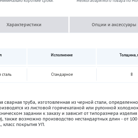
 минимально короткие сроки.
мелкогабаритного товара по Мо
Характеристики
Опции и аксессуары
л
Исполнение
Толщина,
 сталь
Стандарное
8
ая сварная труба, изготовленная из черной стали, определен
изводятся из листовой горячекатаной или рулонной холоднок
ническом задании к заказу и зависит от типоразмера изделия
м), также возможно производство нестандартных длин - от 10
 класс покрытия УП.