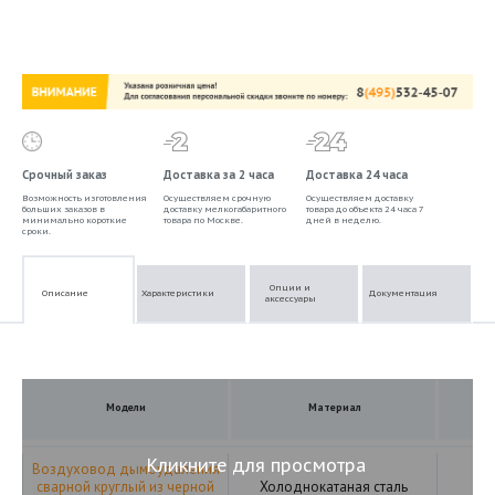
Срочный заказ
Доставка за 2 часа
Доставка 24 часа
Возможность изготовления
Осуществляем срочную
Осуществляем доставку
больших заказов в
доставку мелкогабаритного
товара до объекта 24 часа 7
минимально короткие
товара по Москве.
дней в неделю.
сроки.
Опции и
Описание
Характеристики
Документация
аксессуары
Модели
Материал
Кликните для просмотра
Воздуховод дымоудаления
сварной круглый из черной
Холоднокатаная сталь