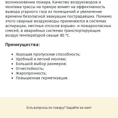
возникновении пожара. Качество воздуховодов и
монтажа трассы на прямую влияет на эффективность
вывода угарного газа из помещений и увеличение
времени безопасной эвакуации пострадавших. Помимо
этого сварные воздуховоды применяются в системах
аспирации, местных отсосов взрыво- и пожароопасных
смесей, в аварийных системах транспортирующих
воздух температурой свыше 80 °C.
Преимущества:
Хорошая пропускная способность;
Удобный и легкий монтаж;
Большой выбор размеров;
Огнестойкость;
Жаропрочность;
Повышенная герметизация.
Типы_круглых_фасонных_изделий_из_черной_стали
Размер: 860.54 Кб
Есть вопросы по товару? Задайте их нам!