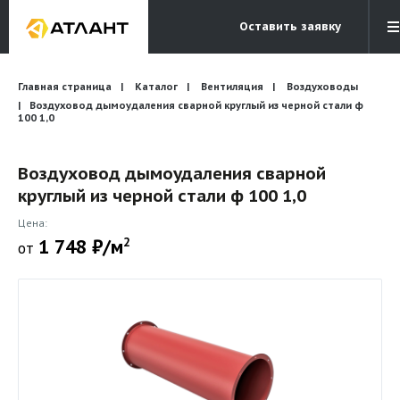
Оставить заявку
Электронная почта
Главная страница
Каталог
Вентиляция
Бесплатный звонок
Воздуховоды
info@atlantcompany.ru
8 (495) 532-45-07
Воздуховод дымоудаления сварной круглый из черной стали ф
100 1,0
Акции
Воздуховод дымоудаления сварной
Бренды
круглый из черной стали ф 100 1,0
Каталоги
Цена:
1 748 ₽/м
2
Бланки запросов
от