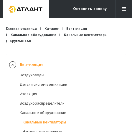
Оставить заявку
Электронная почта
Главная страница
Каталог
Вентиляция
Бесплатный звонок
info@atlantcompany.ru
8 (495) 532-45-07
Канальное оборудование
Канальные вентиляторы
Круглые 160
Акции
Бренды
Вентиляция
Каталоги
Воздуховоды
Бланки запросов
Детали систем вентиляции
Изоляция
Воздухораспределители
Канальное оборудование
Канальные вентиляторы
Нагреватели водяные