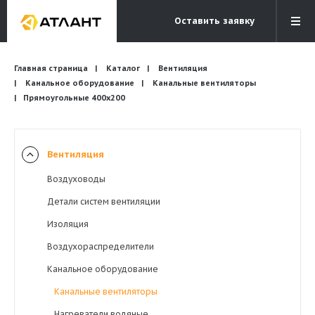
Оставить заявку
Электронная почта
Главная страница
Каталог
Вентиляция
Бесплатный звонок
info@atlantcompany.ru
8 (495) 532-45-07
Канальное оборудование
Канальные вентиляторы
Прямоугольные 400х200
Акции
Бренды
Вентиляция
Каталоги
Воздуховоды
Бланки запросов
Детали систем вентиляции
Изоляция
Воздухораспределители
Канальное оборудование
Канальные вентиляторы
Нагреватели водяные