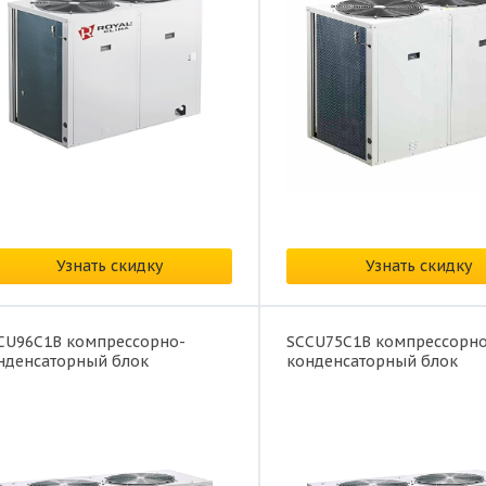
на: от
354 531 ₽/
Цена: от
378 932 ₽/
Узнать скидку
Узнать скидку
CU96C1B компрессорно-
SCCU75C1B компрессорно
нденсаторный блок
конденсаторный блок