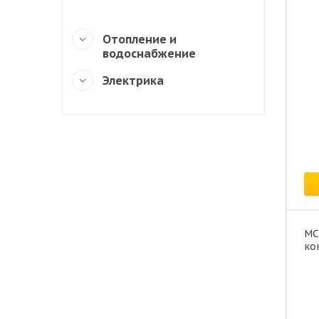
Отопление и
водоснабжение
Электрика
Це
MC
ко