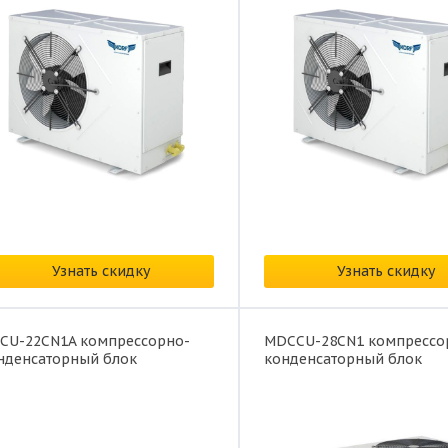
на:
по запросу
Цена:
по запросу
Узнать скидку
Узнать скидку
CU-22CN1A компрессорно-
MDCCU-28CN1 компрессо
нденсаторный блок
конденсаторный блок