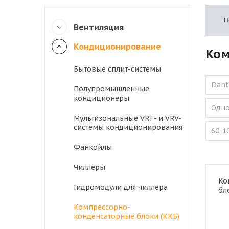
П
Вентиляция
Кондиционирование
Ком
Бытовые сплит-системы
Dant
Полупромышленные
кондиционеры
Одно
Мультизональные VRF- и VRV-
системы кондиционирования
60-1
Фанкойлы
Чиллеры
Ко
Гидромодули для чиллера
бл
Компрессорно-
конденсаторные блоки (ККБ)