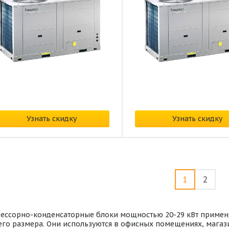
на: от
373 191 ₽/
Цена: от
369 278 ₽/
Узнать скидку
Узнать скидку
1
2
ессорно-конденсаторные блоки мощностью 20-29 кВт применя
его размера. Они используются в офисных помещениях, магаз