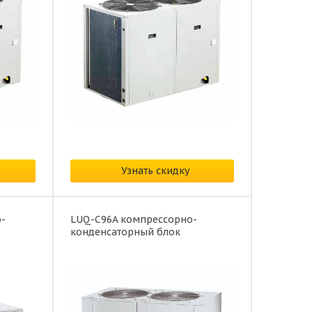
Цена: от
374 959 ₽/
Узнать скидку
-
LUQ-C96A компрессорно-
конденсаторный блок