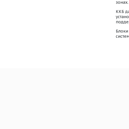
зонах.
ККБ д
устан
подде
Блоки
систе