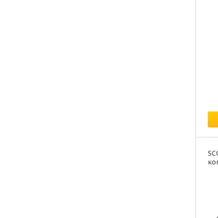
Це
SC
ко