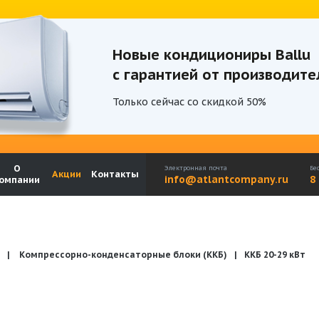
Новые кондициониры Ballu
с гарантией от производите
Только сейчас со скидкой 50%
Акции
Бренды
Каталоги
Бланки запросов
О
Электронная почта
Бе
Акции
Контакты
info@atlantcompany.ru
8
омпании
Компрессорно-конденсаторные блоки (ККБ)
ККБ 20-29 кВт