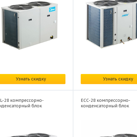
на: от
374 959 ₽/
Цена: от
350 540 ₽/
Узнать скидку
Узнать скидку
L-28 компрессорно-
ECC-28 компрессорно-
нденсаторный блок
конденсаторный блок