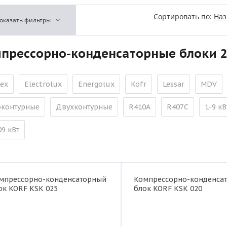
Сортировать по:
На
оказать фильтры
прессорно-конденсаторные блоки 2
ex
Electrolux
Energolux
Kofr
Lessar
MDV
контурные
Двухконтурные
R410A
R407C
1-9 кВ
09 кВт
мпрессорно-конденсаторный
Компрессорно-конденса
ок KORF KSK 025
блок KORF KSK 020