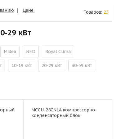
званию
|
Цене
Товаров:
23
0-29 кВт
Midea
NED
Royal Clima
т
10-19 кВт
20-29 кВт
30-59 кВт
торный
MCCU-28CN1A компрессорно-
конденсаторный блок