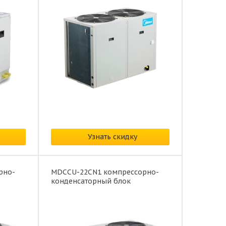
Цена: от
385 594 ₽/
Узнать скидку
рно-
MDCCU-22CN1 компрессорно-
конденсаторный блок