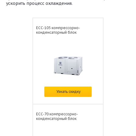
ускорить процесс охлаждения.
ECC-105 компрессорно-
конденсаторный блок
Цена: от
1 351 350 ₽/
Узнать скидку
ECC-70 компрессорно-
конденсаторный блок