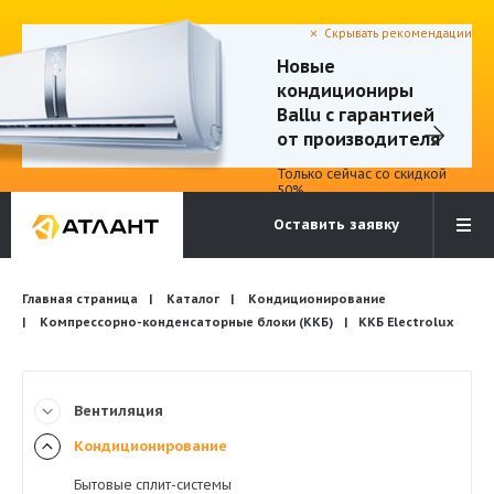
Скрывать рекомендации
Новые
кондициониры
Электронная почта
Бесплатный звонок
Ballu с гарантией
info@atlantcompany.ru
8 (495) 532-45-07
от производителя
Только сейчас со скидкой
Акции
50%
Оставить заявку
Бренды
Каталоги
Бланки запросов
Главная страница
Каталог
Кондиционирование
Компрессорно-конденсаторные блоки (ККБ)
ККБ Electrolux
Вентиляция
Кондиционирование
Бытовые сплит-системы