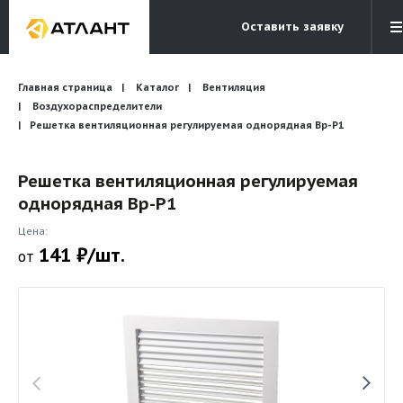
Оставить заявку
Электронная почта
Главная страница
Каталог
Вентиляция
Бесплатный звонок
info@atlantcompany.ru
8 (495) 532-45-07
Воздухораспределители
Решетка вентиляционная регулируемая однорядная Вр-Р1
Акции
Решетка вентиляционная регулируемая
Бренды
однорядная Вр-Р1
Каталоги
Цена:
Бланки запросов
141 ₽/шт.
от