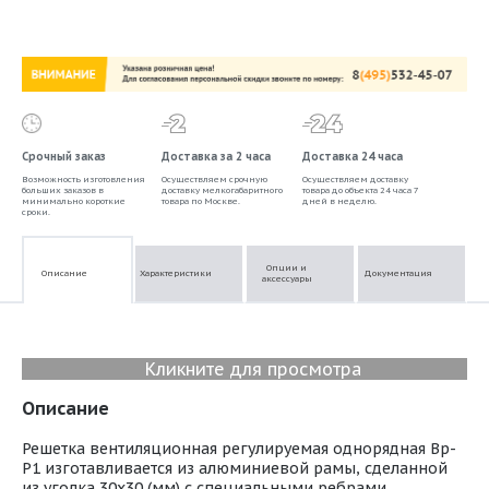
Срочный заказ
Доставка за 2 часа
Доставка 24 часа
Возможность изготовления
Осуществляем срочную
Осуществляем доставку
больших заказов в
доставку мелкогабаритного
товара до объекта 24 часа 7
минимально короткие
товара по Москве.
дней в неделю.
сроки.
Опции и
Описание
Характеристики
Документация
аксессуары
Кликните для просмотра
Описание
Решетка вентиляционная регулируемая однорядная Вр-
Р1 изготавливается из алюминиевой рамы, сделанной
из уголка 30х30 (мм) с специальными ребрами