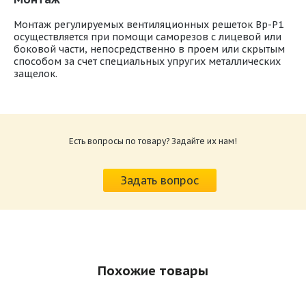
Монтаж регулируемых вентиляционных решеток Вр-Р1
осуществляется при помощи саморезов с лицевой или
боковой части, непосредственно в проем или скрытым
способом за счет специальных упругих металлических
защелок.
Решетка вентиляционная регулируемая
однорядная Вр-Р1
Размер: 666 Кб
Монтажные отверстия на лицевой стороне
Есть вопросы по товару? Задайте их нам!
Пружинные защелки для скрытого монтажа
Камера статического давления (адаптер)
Задать вопрос
Клапан расхода воздуха (КРВ)
Выбор цвета из каталога RAL:
Похожие товары