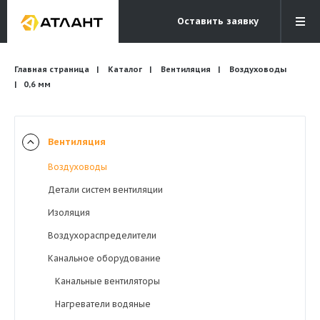
Оставить заявку
Электронная почта
Главная страница
Каталог
Вентиляция
Бесплатный звонок
Воздуховоды
info@atlantcompany.ru
8 (495) 532-45-07
0,6 мм
Акции
Вентиляция
Бренды
Воздуховоды
Каталоги
Детали систем вентиляции
Бланки запросов
Изоляция
Воздухораспределители
Канальное оборудование
Канальные вентиляторы
Нагреватели водяные