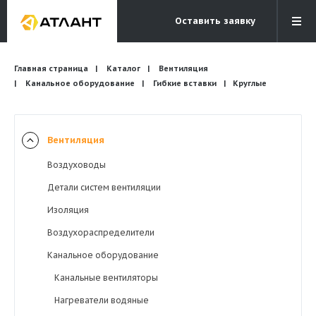
Оставить заявку
Электронная почта
Главная страница
Каталог
Вентиляция
Бесплатный звонок
info@atlantcompany.ru
8 (495) 532-45-07
Канальное оборудование
Гибкие вставки
Круглые
Акции
Вентиляция
Бренды
Воздуховоды
Каталоги
Детали систем вентиляции
Бланки запросов
Изоляция
Воздухораспределители
Канальное оборудование
Канальные вентиляторы
Нагреватели водяные