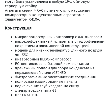
могут быть установлены в любую 19-дюймовую
серверную стойку.
Агрегаты серии MRAC применяются с наружным
компрессорно-конденсаторным агрегатом с
хладагентом R410A.
Конструкция
микропроцессорный контроллер с ЖК-дисплеем
высокоэффективный испаритель с гидрофильным
покрытием и алюминиевой конструкцией
модели для низких температур уличного воздуха
до -35С
инверторный BLDC-компрессор
ЕС-вентиляторы в базовой комплектации
дренажный поддон для сбора конденсата из
нержавеющей стали AISI 430
быстроразъемные электрические соединения
полностью изолированные панели
подключение труб хладагента снизу
фильтр воздуха типа G3
цвет RAL 7016
Техническая документация MRAC