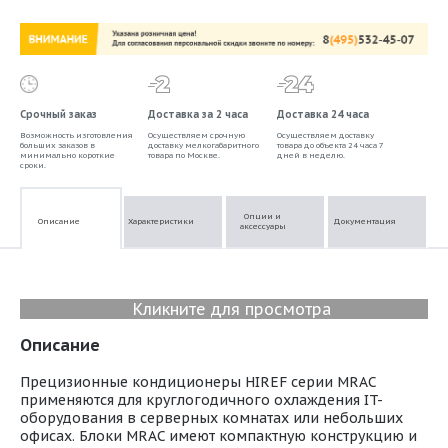
Срочный заказ
Доставка за 2 часа
Доставка 24 часа
Возможность изготовления
Осуществляем срочную
Осуществляем доставку
больших заказов в
доставку мелкогабаритного
товара до объекта 24 часа 7
минимально короткие
товара по Москве.
дней в неделю.
сроки.
Опции и
Описание
Характеристики
Документация
аксессуары
Кликните для просмотра
Описание
Прецизионные кондиционеры HIREF серии MRAC
применяются для круглогодичного охлаждения IT-
оборудования в серверных комнатах или небольших
офисах. Блоки MRAC имеют компактную конструкцию и