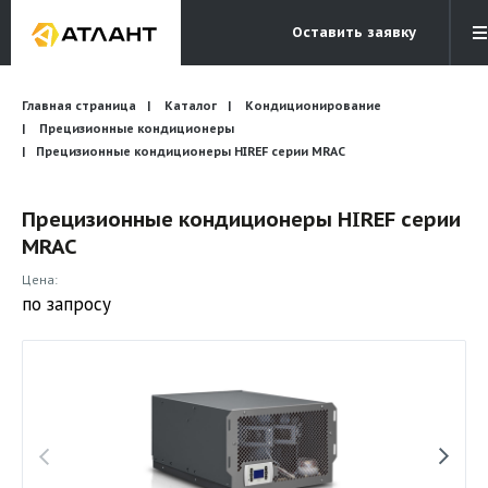
Оставить заявку
Электронная почта
Главная страница
Каталог
Кондиционирование
Бесплатный звонок
info@atlantcompany.ru
8 (495) 532-45-07
Прецизионные кондиционеры
Прецизионные кондиционеры HIREF серии MRAC
Акции
Прецизионные кондиционеры HIREF серии
Бренды
MRAC
Каталоги
Цена:
Бланки запросов
по запросу