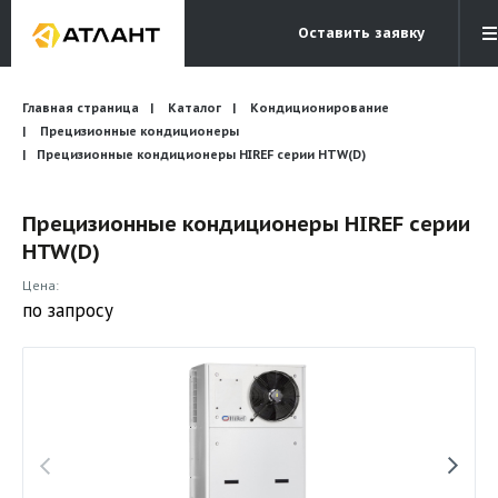
Оставить заявку
Электронная почта
Главная страница
Каталог
Кондиционирование
Бесплатный звонок
info@atlantcompany.ru
8 (495) 532-45-07
Прецизионные кондиционеры
Прецизионные кондиционеры HIREF серии HTW(D)
Акции
Прецизионные кондиционеры HIREF серии
Бренды
HTW(D)
Каталоги
Цена:
Бланки запросов
по запросу