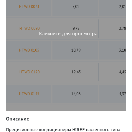
HTWD 0073
7,01
2,01
HTWD 0090
9,78
2,78
Кликните для просмотра
HTWD 0105
10,79
3,18
HTWD 0120
12,43
4,45
HTWD 0145
14,06
4,37
Описание
Прецизионные кондиционеры HIREF настенного типа