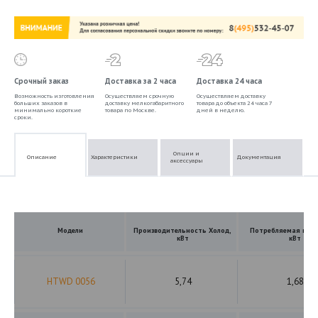
Срочный заказ
Доставка за 2 часа
Доставка 24 часа
Возможность изготовления
Осуществляем срочную
Осуществляем доставку
больших заказов в
доставку мелкогабаритного
товара до объекта 24 часа 7
минимально короткие
товара по Москве.
дней в неделю.
сроки.
Опции и
Описание
Характеристики
Документация
аксессуары
Модели
Производительность Холод,
Потребляемая мощ
кВт
кВт
HTWD 0056
5,74
1,68