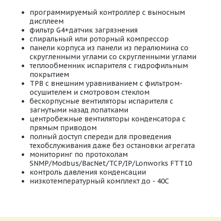
программируемый контроллер с выносным
дисплеем
фильтр G4+датчик загрязнения
спиральный или роторный компрессор
панели корпуса из панели из пералюмина со
скругленными углами со скругленными углами
теплообменник испарителя с гидрофильным
покрытием
ТРВ с внешним уравниванием с фильтром-
осушителем и смотровом стеклом
бескорпусные вентиляторы испарителя с
загнутыми назад лопатками
центробежные вентиляторы конденсатора с
прямым приводом
полный доступ спереди для проведения
техобслуживания даже без остановки агрегата
мониторинг по протоколам
SNMP/Modbus/BacNet/TCP/IP/Lonworks FTT10
контроль давления конденсации
низкотемпературный комплект до - 40С
Техническая документация HTW
Размер: 3.3 Мб