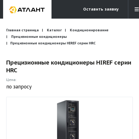
Оставить заявку
Электронная почта
Главная страница
Каталог
Кондиционирование
Бесплатный звонок
info@atlantcompany.ru
8 (495) 532-45-07
Прецизионные кондиционеры
Прецизионные кондиционеры HIREF серии HRC
Акции
Прецизионные кондиционеры HIREF серии
Бренды
HRC
Каталоги
Цена:
Бланки запросов
по запросу