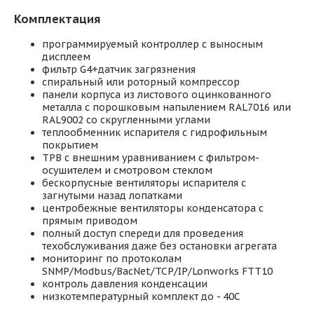
Комплектация
программируемый контроллер с выносным
дисплеем
фильтр G4+датчик загрязнения
спиральный или роторный компрессор
панели корпуса из листового оцинкованного
металла с порошковым напылением RAL7016 или
RAL9002 со скругленными углами
теплообменник испарителя с гидрофильным
покрытием
ТРВ с внешним уравниванием с фильтром-
осушителем и смотровом стеклом
бескорпусные вентиляторы испарителя с
загнутыми назад лопатками
центробежные вентиляторы конденсатора с
прямым приводом
полный доступ спереди для проведения
техобслуживания даже без остановки агрегата
мониторинг по протоколам
SNMP/Modbus/BacNet/TCP/IP/Lonworks FTT10
контроль давления конденсации
низкотемпературный комплект до - 40С