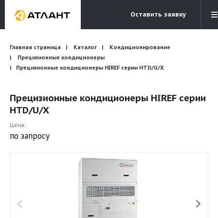
Оставить заявку
Электронная почта
Главная страница
Каталог
Кондиционирование
Бесплатный звонок
info@atlantcompany.ru
8 (495) 532-45-07
Прецизионные кондиционеры
Прецизионные кондиционеры HIREF серии HTD/U/X
Акции
Прецизионные кондиционеры HIREF серии
Бренды
HTD/U/X
Каталоги
Цена:
Бланки запросов
по запросу