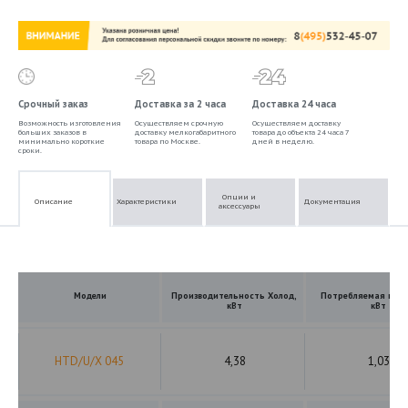
Срочный заказ
Доставка за 2 часа
Доставка 24 часа
Возможность изготовления
Осуществляем срочную
Осуществляем доставку
больших заказов в
доставку мелкогабаритного
товара до объекта 24 часа 7
минимально короткие
товара по Москве.
дней в неделю.
сроки.
Опции и
Описание
Характеристики
Документация
аксессуары
Модели
Производительность Холод,
Потребляемая мощ
кВт
кВт
HTD/U/X 045
4,38
1,03