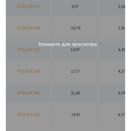
HTD/U/X 073
6,97
2,16
HTD/U/X 090
10,79
2,91
Кликните для просмотра
HTD/U/X 150
14,97
4,43
HTD/U/X 180
17,77
4,27
HTD/U/X 200
21,06
6,59
HTD/U/X 220
24,92
6,57