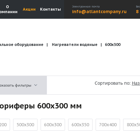
О
Электронная почта
Бе
Акции
Контакты
info@atlantcompany.ru
8
омпании
альное оборудование
Нагреватели водяные
600х300
Акции
Бренды
Каталоги
Бланки запросов
Сортировать по:
На
оказать фильтры
ориферы 600х300 мм
200
500х300
600х300
600х350
700х400
800х5