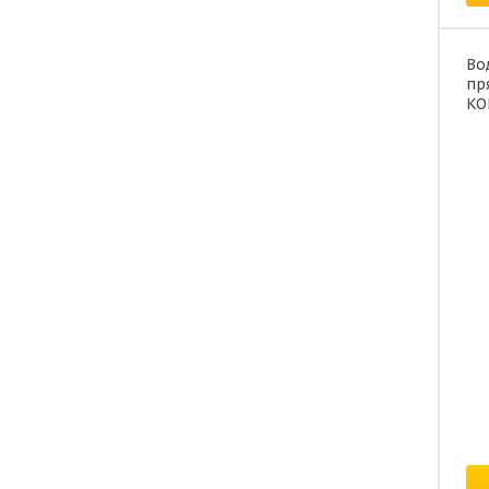
Во
пр
KO
В 
Це