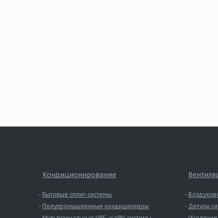
Кондиционирование
Вентиля
Бытовые сплит-системы
Воздухов
Полупромышленные кондиционеры
Детали си
Мультизональные VRF- и VRV-системы
Изоляция