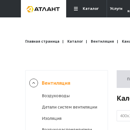
Каталог
Услуги
к
Главная страница
Каталог
Вентиляция
Кан
Вентиляция
П
Вентиляция
Кондиционирование
Воздуховоды
Кал
Детали систем вентиляции
Отопление и водоснабжение
400х
Изоляция
Электрика
Воздухораспределители