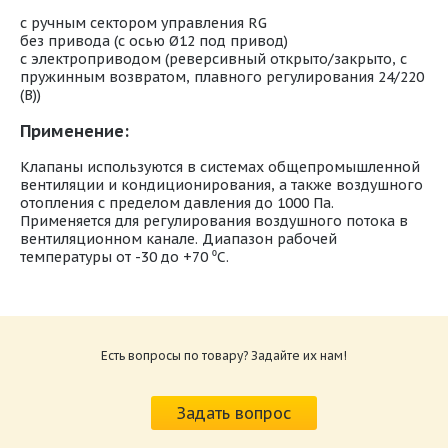
с ручным сектором управления RG
без привода (с осью Ø12 под привод)
с электроприводом (реверсивный открыто/закрыто, с
пружинным возвратом, плавного регулирования 24/220
(В))
Применение:
Клапаны используются в системах общепромышленной
вентиляции и кондиционирования, а также воздушного
отопления с пределом давления до 1000 Па.
Применяется для регулирования воздушного потока в
вентиляционном канале. Диапазон рабочей
температуры от -30 до +70 ⁰С.
Клапан регулируемый (дроссель-клапан)
прямоугольный РК
Размер: 103.1 Кб
Есть вопросы по товару? Задайте их нам!
Задать вопрос