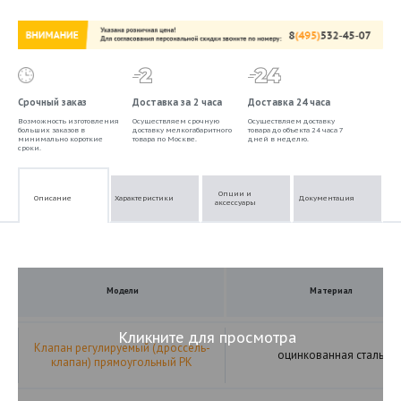
Срочный заказ
Доставка за 2 часа
Доставка 24 часа
Возможность изготовления
Осуществляем срочную
Осуществляем доставку
больших заказов в
доставку мелкогабаритного
товара до объекта 24 часа 7
минимально короткие
товара по Москве.
дней в неделю.
сроки.
Опции и
Описание
Характеристики
Документация
аксессуары
Модели
Материал
Кликните для просмотра
Клапан регулируемый (дроссель-
оцинкованная сталь
клапан) прямоугольный РК