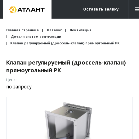
Оставить заявку
Электронная почта
Главная страница
Каталог
Вентиляция
Бесплатный звонок
info@atlantcompany.ru
8 (495) 532-45-07
Детали систем вентиляции
Клапан регулируемый (дроссель-клапан) прямоугольный РК
Акции
Клапан регулируемый (дроссель-клапан)
Бренды
прямоугольный РК
Каталоги
Цена:
Бланки запросов
по запросу