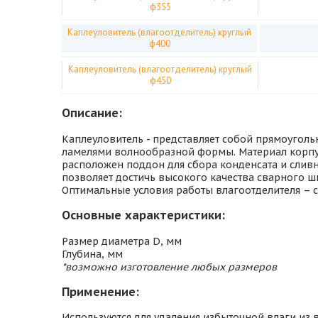
ф355
Каплеуловитель (влагоотделитель) круглый
ф400
Каплеуловитель (влагоотделитель) круглый
ф450
Описание:
Каплеуловитель - представляет собой прямоуголь
ламелями волнообразной формы. Материал корпуса
расположен поддон для сбора конденсата и сливн
позволяет достичь высокого качества сварного ш
Оптимальные условия работы влагоотделителя – ск
Основные характеристики:
Размер диаметра D, мм
Глубина, мм
*возможно изготовление любых размеров
Применение:
Используются для удаления избыточной влаги из