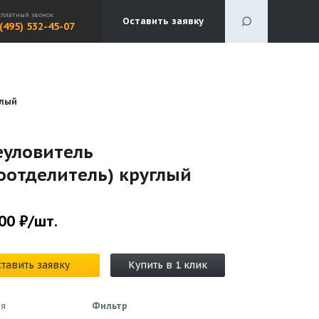
сплатный звонок
Оставить заявку
 (495) 532-45-07
глый
еуловитель
оотделитель) круглый
00 ₽/шт.
тавить заявку
Купить в 1 клик
ия
Фильтр