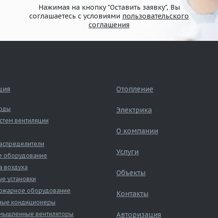
Нажимая на кнопку "Оставить заявку", Вы
соглашаетесь с условиями
пользовательского
соглашения
ция
Отопление
оды
Электрика
стем вентиляции
О компании
аспределители
Услуги
е оборудование
а воздуха
Объекты
е установки
ожарное оборудование
Контакты
ные кондиционеры
ышленные вентиляторы
Авторизация