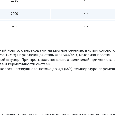
1580
4.4
2000
4.4
2500
4.4
ный корпус с переходами на круглое сечение, внутри которог
 1 (мм) нержавеющая сталь AISI 304/430, материал пластин 
ой штуцер. При производстве влагоотделителей применяется а
ва и герметичности системы.
орость воздушного потока до 4,5 (м/с), температура перемещ
 воздушного потока в системах вентиляции и кондиционирова