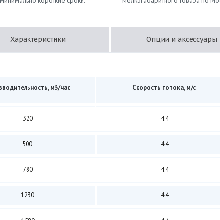
 минимально короткие сроки.
мелкогабаритного товара по Мо
Характеристики
Опции и аксессуары
зводительность, м3/час
Скорость потока, м/с
320
4.4
500
4.4
780
4.4
1230
4.4