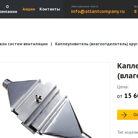
О
Электронная почта
Бе
Акции
Контакты
info@atlantcompany.ru
8
омпании
али систем вентиляции
Каплеуловитель (влагоотделитель) кру
Акции
Бренды
Каталоги
Бланки запросов
Капл
(влаг
Цена:
15 6
от
Ос
Тип издел