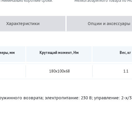
в минимально короткие сроки.
мелкогабаритного товара по Мо
Характеристики
Опции и аксессуары
меры, мм
Крутящий момент, Нм
Вес, кг
180х100х68
1.1
ружинного возврата; электропитание: 230 В; управление: 2-х/