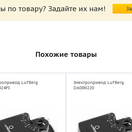
ы по товару? Задайте их нам!
За
ропривод_DA08N_DA16N_DA24N_DA32N.pdf
Похожие товары
ропривод LufBerg
Электропривод LufBerg
24PI
DA08N220