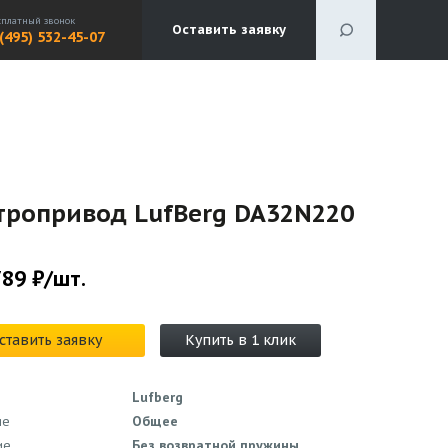
сплатный звонок
Оставить заявку
 (495) 532-45-07
тропривод LufBerg DA32N220
789 ₽/шт.
ставить заявку
Купить в 1 клик
Lufberg
ие
Общее
ие
Без возвратной пружины