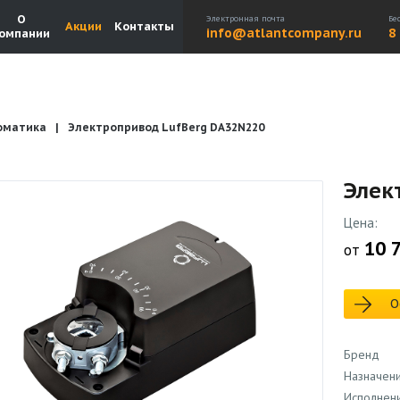
О
Электронная почта
Бе
Акции
Контакты
info@atlantcompany.ru
8
омпании
оматика
Электропривод LufBerg DA32N220
Акции
Бренды
Каталоги
Бланки запросов
Элек
Цена:
10 
от
О
Бренд
Назначен
Исполнен