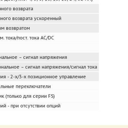
нного возврата
нного возврата ускоренный
ым возвратом
м. тока/пост. тока AC/DC
C
нальное – сигнал напряжения
ональное – сигнал напряжения/сигнал тока
ия - 2-х/3-х позиционное управление
тельные переключатели
ик (только для серии FS)
ий - при отсутствии опций
df