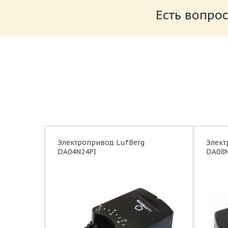
Есть вопрос
Руководство_по_монтажу_Lufberg_элект
Размер: 848.73 Кб
Электропривод LufBerg
Элект
DA04N24PI
DA08N