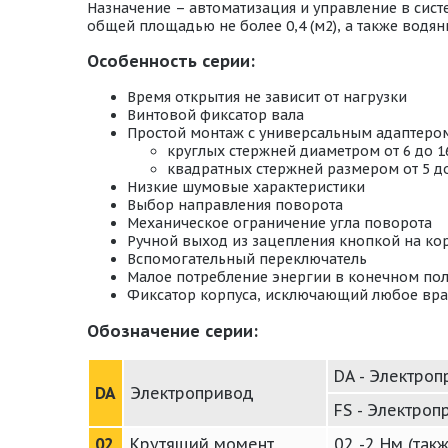
Назначение – автоматизация и управление в сис
общей площадью не более 0,4 (м2), а также вод
Особенность серии:
Время открытия не зависит от нагрузки
Винтовой фиксатор вала
Простой монтаж с универсальным адаптером
круглых стержней диаметром от 6 до 1
квадратных стержней размером от 5 до
Низкие шумовые характеристики
Выбор направления поворота
Механическое ограничение угла поворота
Ручной выход из зацепления кнопкой на ко
Вспомогательный переключатель
Малое потребление энергии в конечном по
Фиксатор корпуса, исключающий любое вр
Обозначение серии:
DA - Электро
DA
Электропривод
FS - Электро
02
Крутящий момент
02 -2 Нм (такж