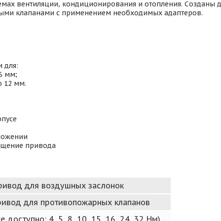
темах вентиляции, кондиционирования и отопления. Созданы 
яными клапанами с применением необходимых адаптеров.
 для:
6 мм;
 12 мм.
рпусе
ложении
ащение привода
привод для воздушных заслонок
привод для противопожарных клапанов
е доступно: 4, 5, 8, 10, 15, 16, 24, 32 Нм)