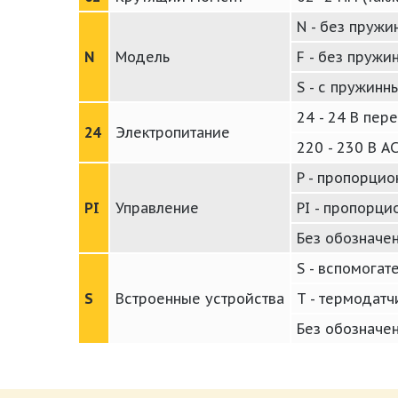
N - без пружи
N
Модель
F - без пружи
S - с пружинн
24 - 24 В пере
24
Электропитание
220 - 230 В A
P - пропорцио
PI
Управление
PI - пропорци
Без обозначен
S - вспомога
S
Встроенные устройства
T - термодатч
Без обозначен
Каталог электроприводы LUFBERG 2019.p
Размер: 1007.67 Кб