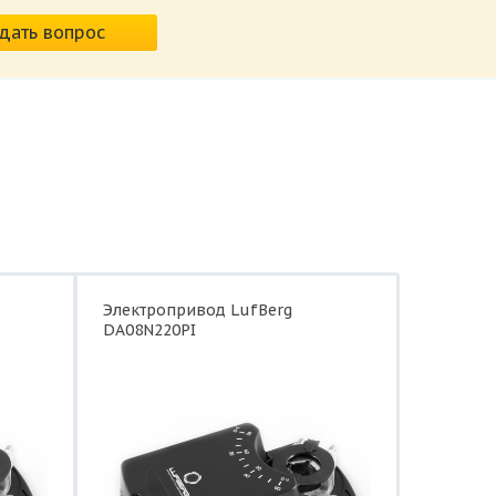
дать вопрос
Электропривод LufBerg
DA08N220PI