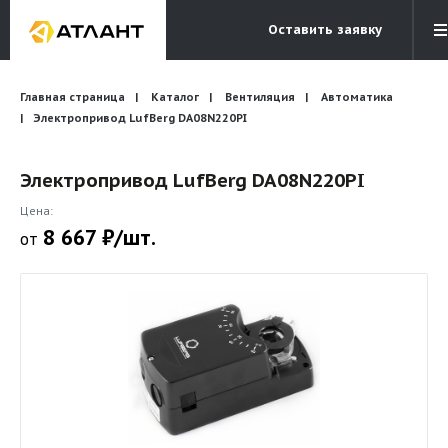
Оставить заявку
Электронная почта
Главная страница
Каталог
Вентиляция
Бесплатный звонок
Автоматика
info@atlantcompany.ru
8 (495) 532-45-07
Электропривод LufBerg DA08N220PI
Акции
Электропривод LufBerg DA08N220PI
Бренды
Цена:
8 667 ₽/шт.
от
Каталоги
Бланки запросов