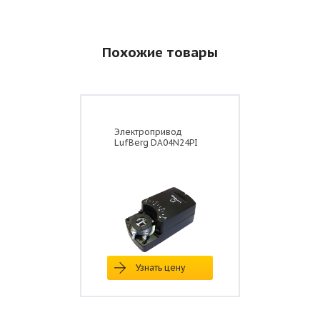
Похожие товары
Электропривод
LufBerg DA04N24PI
Узнать цену