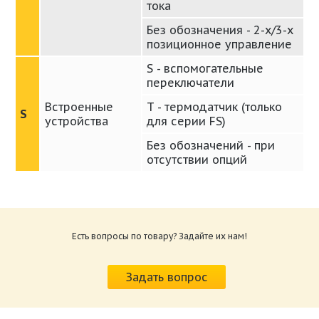
тока
Без обозначения - 2-х/3-х
позиционное управление
S - вспомогательные
переключатели
Встроенные
T - термодатчик (только
S
устройства
для серии FS)
Без обозначений - при
отсутствии опций
Каталог электроприводы LUFBERG 2019.pdf
Размер: 1007.67 Кб
Есть вопросы по товару? Задайте их нам!
Руководство по монтажу Lufberg
электропривод DA08N DA16N DA24N DA32N.pdf
Размер: 848.73 Кб
Задать вопрос