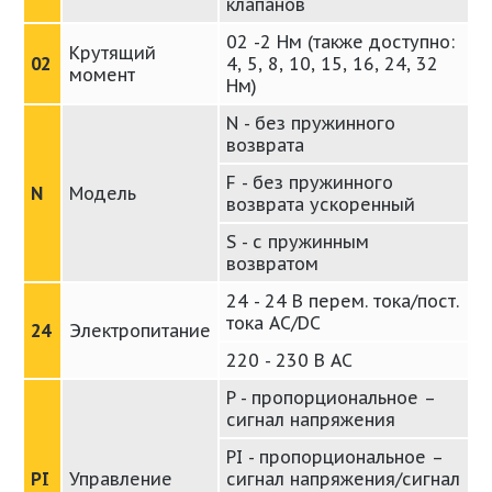
клапанов
02 -2 Нм (также доступно:
Крутящий
02
4, 5, 8, 10, 15, 16, 24, 32
момент
Нм)
N - без пружинного
возврата
F - без пружинного
N
Модель
возврата ускоренный
S - с пружинным
возвратом
24 - 24 В перем. тока/пост.
тока AC/DC
24
Электропитание
220 - 230 В AC
P - пропорциональное –
сигнал напряжения
PI - пропорциональное –
PI
Управление
сигнал напряжения/сигнал