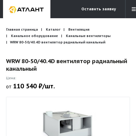
Оставить заявку
Электронная почта
Главная страница
Каталог
Вентиляция
Бесплатный звонок
info@atlantcompany.ru
8 (495) 532-45-07
Канальное оборудование
Канальные вентиляторы
WRW 80-50/40.4D вентилятор радиальный канальный
Акции
WRW 80-50/40.4D вентилятор радиальный
Бренды
канальный
Каталоги
Цена:
Бланки запросов
110 540 ₽/шт.
от