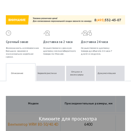
Срочный заказ
Доставка за 2 часа
Доставка 24 часа
Возможность изготовления
Осуществляем срочную
Осуществляем доставку
больших заказов в
доставку мелкогабаритного
товара до объекта 24 часа 7
минимально короткие
товара по Москве.
дней в неделю.
сроки.
Опции и
Описание
Характеристики
Документация
аксессуары
Модели
Присоединительные размеры, мм
Кликните для просмотра
Вентилятор WRW 80-50/40.4D
6400