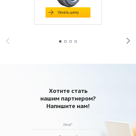
WRW 80-
Узнать цену
Модель
50/40.4D
Напряжение питания, В
3~380
Потребляемая мощность, кВт
4,7
Ток (треугольник / звезда), А
7,6
Макс. расход воздуха, м3/час
6400
Макс. полное давление, Па
967
Частота вращения, об/мин
1415
Диапазон температур
от -30 до
перемещаемого воздуха, °С
+40
Масса, кг
81
Степень защиты
IP 54
Тип термозащиты
STDT 16
Хотите стать
Силовой кабель
ВВГ 4х1,5
нашим партнером?
Кабель цепи защиты
ПВС 2х0,75
Напишите нам!
Регулятор производительности 5-
-
ступенчатый
Регулятор производительности
FC-
бесступенчатый
051P4K0