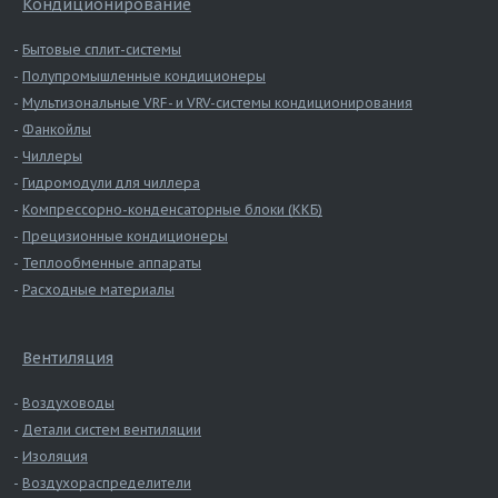
Кондиционирование
Бытовые сплит-системы
Полупромышленные кондиционеры
Частота
Значение Lpi в октавных 
Мультизональные VRF- и VRV-системы кондиционирования
вращения,
Lpa,
63
125
250
500
1000
Фанкойлы
об/мин
дБА
Чиллеры
Lwa Канал
74
54
60
67
66
67
Гидромодули для чиллера
Lwa к
53
39
32
35
46
49
Компрессорно-конденсаторные блоки (ККБ)
окружению
Прецизионные кондиционеры
Теплообменные аппараты
Расходные материалы
Вентиляция
Воздуховоды
Детали систем вентиляции
Изоляция
Воздухораспределители