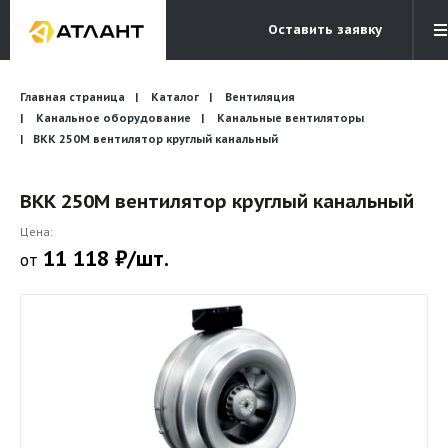
Оставить заявку
Электронная почта
Главная страница
Каталог
Вентиляция
Бесплатный звонок
info@atlantcompany.ru
8 (495) 532-45-07
Канальное оборудование
Канальные вентиляторы
ВКК 250М вентилятор круглый канальный
Акции
ВКК 250М вентилятор круглый канальный
Бренды
Цена:
Каталоги
11 118 ₽/шт.
от
Бланки запросов