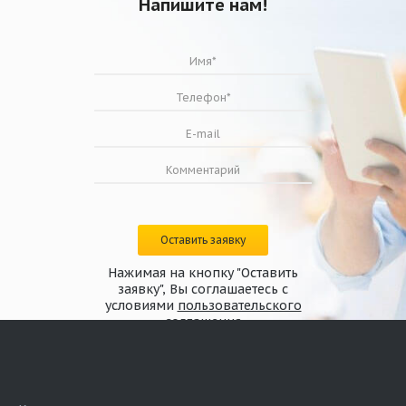
Напишите нам!
Оставить заявку
Нажимая на кнопку "Оставить
заявку", Вы соглашаетесь с
условиями
пользовательского
соглашения
Размер
A
В
D
E
L
L1
W
Значение,
343
250
340
35
228
155
3
мм