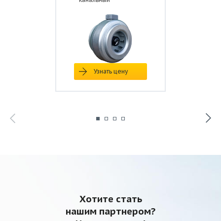
Параметр
Значение
Макс. расход воздуха, м3/ч
1150
Узнать цену
Макс. полное давление, Па
550
230 / 1 /
Электропитание, В / ф / Гц
50
Мощность, Вт
185
Рабочий ток max, А
0,83
Число оборотов двигателя, об/мин
2550
Диапазон температур
от -40 до
перемещаемого воздуха, °С
+40
Уровень шума, дБА
53
Масса, кг
6
Хотите стать
нашим партнером?