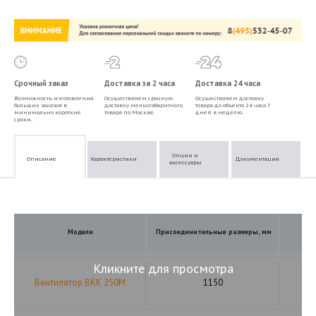
Срочный заказ
Доставка за 2 часа
Доставка 24 часа
Возможность изготовления
Осуществляем срочную
Осуществляем доставку
больших заказов в
доставку мелкогабаритного
товара до объекта 24 часа 7
минимально короткие
товара по Москве.
дней в неделю.
сроки.
Опции и
Описание
Характеристики
Документация
аксессуары
Модели
Присоединительные размеры, мм
Кликните для просмотра
Вентилятор ВКК 250М
1150