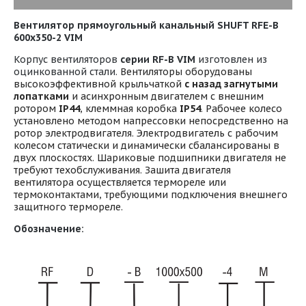
Вентилятор прямоугольный канальный SHUFT RF
E
-B
600х350-2
VIM
Корпус вентиляторов
серии RF-
B
VIM
изготовлен из
оцинкованной стали.
Вентиляторы оборудованы
высокоэффективной крыльчаткой
с назад загнутыми
лопатками
и асинхронным двигателем с внешним
ротором
IP44
, клеммная коробка
IP54
. Рабочее колесо
установлено методом напрессовки непосредственно на
ротор электродвигателя. Электродвигатель с рабочим
колесом статически и динамически сбалансированы в
двух плоскостях. Шариковые подшипники двигателя не
требуют техобслуживания. Зашита двигателя
вентилятора осуществляется термореле или
термоконтактами, требующими подключения внешнего
защитного термореле.
Обозначение: