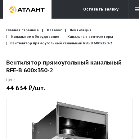
Оставить заявку
Электронная почта
Главная страница
Каталог
Вентиляция
Бесплатный звонок
info@atlantcompany.ru
8 (495) 532-45-07
Канальное оборудование
Канальные вентиляторы
Вентилятор прямоугольный канальный RFE-B 600х350-2
Акции
Вентилятор прямоугольный канальный
Бренды
RFE-B 600х350-2
Каталоги
Цена:
Бланки запросов
44 634 ₽/шт.