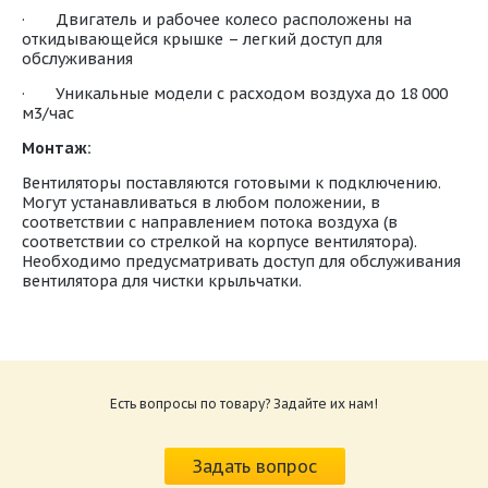
· Двигатель и рабочее колесо расположены на
откидывающейся крышке – легкий доступ для
обслуживания
· Уникальные модели с расходом воздуха до 18 000
м3/час
Монтаж:
Вентиляторы поставляются готовыми к подключению.
Могут устанавливаться в любом положении, в
соответствии с направлением потока воздуха (в
соответствии со стрелкой на корпусе вентилятора).
Необходимо предусматривать доступ для обслуживания
вентилятора для чистки крыльчатки.
Технические данные на вентиляторы Shuft
серии RF-B-VIM
Размер: 293.7 Кб
Есть вопросы по товару? Задайте их нам!
Монтаж вентиляторов Shuft серии RF-B-VIM
Размер: 247.9 Кб
Задать вопрос