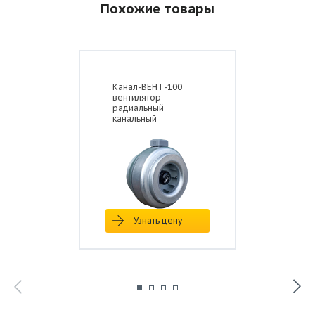
Похожие товары
Канал-ВЕНТ-100
вентилятор
радиальный
канальный
Узнать цену
Параметр
Значение
Макс. расход воздуха, м3/ч
1300
Макс. полное давление, Па
640
230 / 1 /
Электропитание, В / ф / Гц
50