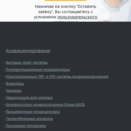
Нажимая на кнопку "Оставить
заявку", Вы соглашаетесь с
условиями
пользовательского
соглашения
Размер
D
L
H
D1
Значение, мм
245
222
45
405
Кондиционирование
Бытовые сплит-системы
Полупромышленные кондиционеры
Мультизональные VRF- и VRV-системы кондиционирования
Фанкойлы
Чиллеры
Гидромодули для чиллера
Компрессорно-конденсаторные блоки (ККБ)
Прецизионные кондиционеры
Теплообменные аппараты
Расходные материалы