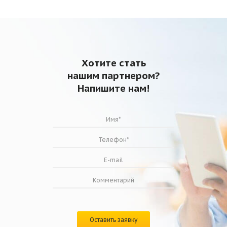
Мощность, Вт
154
Рабочий ток max, А
0,67
Число оборотов двигателя, об/мин
2440
Диапазон температур
от -40 до
перемещаемого воздуха, °С
+40
Степень защиты двигателя
IP44
Хотите стать
Номинал конденсатора, мкф
3
нашим партнером?
Масса, кг
5,3
Напишите нам!
Оставить заявку