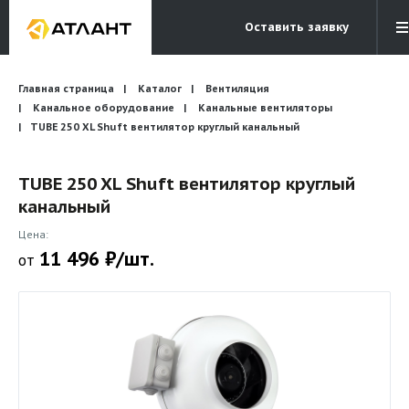
Оставить заявку
Электронная почта
Главная страница
Каталог
Вентиляция
Бесплатный звонок
info@atlantcompany.ru
8 (495) 532-45-07
Канальное оборудование
Канальные вентиляторы
TUBE 250 XL Shuft вентилятор круглый канальный
Акции
TUBE 250 XL Shuft вентилятор круглый
Бренды
канальный
Каталоги
Цена:
Бланки запросов
11 496 ₽/шт.
от