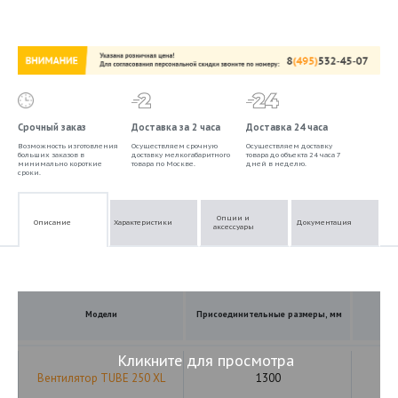
Срочный заказ
Доставка за 2 часа
Доставка 24 часа
Возможность изготовления
Осуществляем срочную
Осуществляем доставку
больших заказов в
доставку мелкогабаритного
товара до объекта 24 часа 7
минимально короткие
товара по Москве.
дней в неделю.
сроки.
Опции и
Описание
Характеристики
Документация
аксессуары
Модели
Присоединительные размеры, мм
Кликните для просмотра
Вентилятор TUBE 250 XL
1300