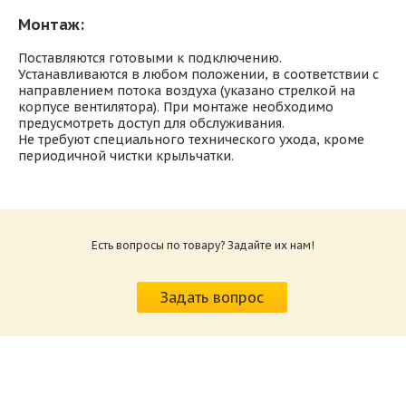
Монтаж:
Поставляются готовыми к подключению.
Устанавливаются в любом положении, в соответствии с
направлением потока воздуха (указано стрелкой на
корпусе вентилятора). При монтаже необходимо
предусмотреть доступ для обслуживания.
Не требуют специального технического ухода, кроме
периодичной чистки крыльчатки.
Паспорт круглые вентиляторы Shuft
Размер: 4.6 Мб
Есть вопросы по товару? Задайте их нам!
Монтаж круглых вентиляторов Shuft серия
TUBE
Размер: 570.3 Кб
Задать вопрос