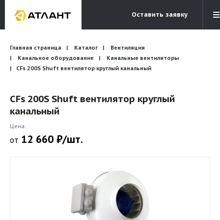
Оставить заявку
Электронная почта
Главная страница
Каталог
Вентиляция
Бесплатный звонок
info@atlantcompany.ru
8 (495) 532-45-07
Канальное оборудование
Канальные вентиляторы
CFs 200S Shuft вентилятор круглый канальный
Акции
CFs 200S Shuft вентилятор круглый
Бренды
канальный
Каталоги
Цена:
Бланки запросов
12 660 ₽/шт.
от