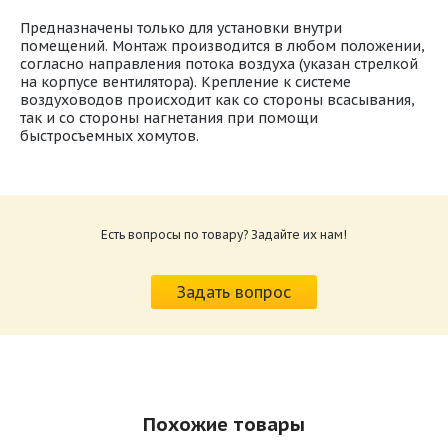
Предназначены только для установки внутри
помещений. Монтаж производится в любом положении,
согласно направления потока воздуха (указан стрелкой
на корпусе вентилятора). Крепление к системе
воздуховодов происходит как со стороны всасывания,
так и со стороны нагнетания при помощи
быстросъемных хомутов.
Паспорт круглые вентиляторы Shuft
Размер: 4.6 Мб
Есть вопросы по товару? Задайте их нам!
Монтаж круглых вентиляторов Shuft
Размер: 570.3 Кб
Задать вопрос
Похожие товары