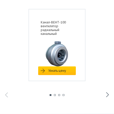
Канал-ВЕНТ-100
вентилятор
радиальный
канальный
Узнать цену
Параметр
Значение
Макс. расход воздуха, м3/ч
970
Макс. полное давление, Па
560
230 / 1 /
Электропитание, В / ф / Гц
50
Мощность, Вт
160