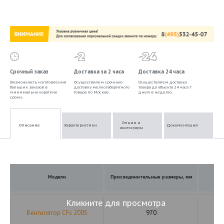
Срочный заказ
Доставка за 2 часа
Доставка 24 часа
Возможность изготовления
Осуществляем срочную
Осуществляем доставку
больших заказов в
доставку мелкогабаритного
товара до объекта 24 часа 7
минимально короткие
товара по Москве.
дней в неделю.
сроки.
Опции и
Описание
Характеристики
Документация
аксессуары
Модели
Присоединительные размеры, мм
Кликните для просмотра
Вентилятор CFs 200S
970