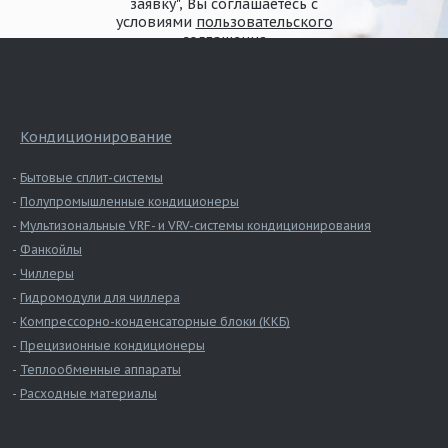
заявку", Вы соглашаетесь с
условиями
пользовательского
соглашения
Кондиционирование
Бытовые сплит-системы
Полупромышленные кондиционеры
Размер
D
L
H
D1
Мультизональные VRF- и VRV-системы кондиционирования
Значение, мм
197
227
45
345
Фанкойлы
Чиллеры
Гидромодули для чиллера
Компрессорно-конденсаторные блоки (ККБ)
Прецизионные кондиционеры
Теплообменные аппараты
Расходные материалы