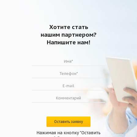
Рабочий ток max, А
0,72
Число оборотов двигателя, об/мин
2510
Ресурс работы, час
20000
Диапазон температур
от -20 до
Хотите стать
перемещаемого воздуха, °С
+70
нашим партнером?
Уровень звуковой мощности, вх/
68/68/51
Напишите нам!
вых/через корпус n max, дБ(А)
Степень защиты двигателя
IP44
Степень защиты
IPX4
Номинал конденсатора, мкф
4
Масса, кг
4,7
Оставить заявку
Нажимая на кнопку "Оставить