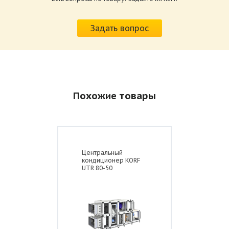
внутреннее (КЦКП),
Задать вопрос
наружное (КЦКП-Н),
гигиеническое (КЦКП-ГН),
медицинское (КМКП),
взрывозащищенное (КЦКП-П),
северное (КЦКП-С),
исполнение для объектом метрополитена
(КЦКП-В) и АЭС (КЦКП-А)
Похожие товары
Центральный
кондиционер KORF
UTR 80-50