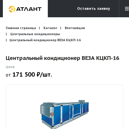
Оставить заявку
Электронная почта
Главная страница
Каталог
Вентиляция
Бесплатный звонок
info@atlantcompany.ru
8 (495) 532-45-07
Центральные кондиционеры
Центральный кондиционер ВЕЗА КЦКП-16
Акции
Центральный кондиционер ВЕЗА КЦКП-16
Бренды
Цена:
Каталоги
171 500 ₽/шт.
от
Бланки запросов