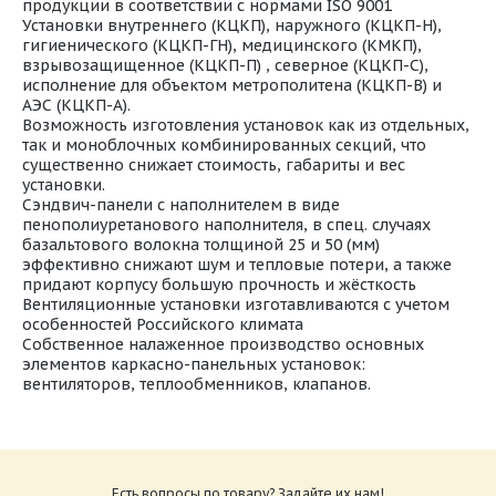
продукции в соответствии с нормами ISO 9001
Установки внутреннего (КЦКП), наружного (КЦКП-Н),
гигиенического (КЦКП-ГН), медицинского (КМКП),
взрывозащищенное (КЦКП-П) , северное (КЦКП-С),
исполнение для объектом метрополитена (КЦКП-В) и
АЭС (КЦКП-А).
Возможность изготовления установок как из отдельных,
так и моноблочных комбинированных секций, что
существенно снижает стоимость, габариты и вес
установки.
Сэндвич-панели с наполнителем в виде
пенополиуретанового наполнителя, в спец. случаях
базальтового волокна толщиной 25 и 50 (мм)
эффективно снижают шум и тепловые потери, а также
придают корпусу большую прочность и жёсткость
Вентиляционные установки изготавливаются с учетом
особенностей Российского климата
Собственное налаженное производство основных
элементов каркасно-панельных установок:
вентиляторов, теплообменников, клапанов.
Центральные кондиционеры КЦКП каталог
Размер: 11.1 Мб
Есть вопросы по товару? Задайте их нам!