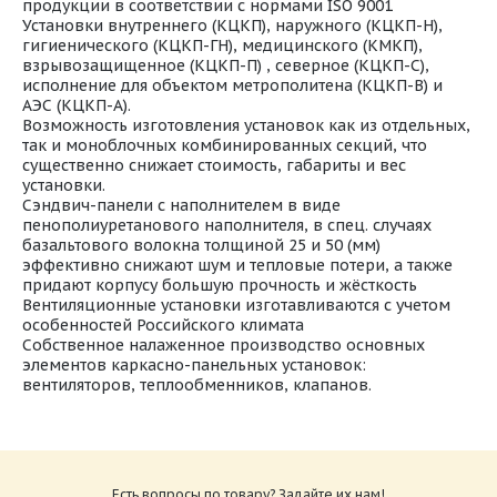
продукции в соответствии с нормами ISO 9001
Установки внутреннего (КЦКП), наружного (КЦКП-Н),
гигиенического (КЦКП-ГН), медицинского (КМКП),
взрывозащищенное (КЦКП-П) , северное (КЦКП-С),
исполнение для объектом метрополитена (КЦКП-В) и
АЭС (КЦКП-А).
Возможность изготовления установок как из отдельных,
так и моноблочных комбинированных секций, что
существенно снижает стоимость, габариты и вес
установки.
Сэндвич-панели с наполнителем в виде
пенополиуретанового наполнителя, в спец. случаях
базальтового волокна толщиной 25 и 50 (мм)
эффективно снижают шум и тепловые потери, а также
придают корпусу большую прочность и жёсткость
Вентиляционные установки изготавливаются с учетом
особенностей Российского климата
Собственное налаженное производство основных
элементов каркасно-панельных установок:
вентиляторов, теплообменников, клапанов.
Центральные кондиционеры КЦКП каталог
Размер: 11.1 Мб
Есть вопросы по товару? Задайте их нам!