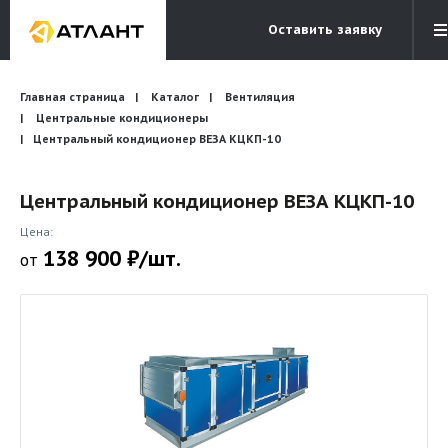
Оставить заявку
Электронная почта
Главная страница
Каталог
Вентиляция
Бесплатный звонок
info@atlantcompany.ru
8 (495) 532-45-07
Центральные кондиционеры
Центральный кондиционер ВЕЗА КЦКП-10
Акции
Центральный кондиционер ВЕЗА КЦКП-10
Бренды
Цена:
Каталоги
138 900 ₽/шт.
от
Бланки запросов