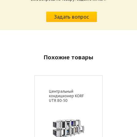
внутреннее (КЦКП),
Задать вопрос
наружное (КЦКП-Н),
гигиеническое (КЦКП-ГН),
медицинское (КМКП),
взрывозащищенное (КЦКП-П),
северное (КЦКП-С),
исполнение для объектом метрополитена
(КЦКП-В) и АЭС (КЦКП-А)
Похожие товары
Центральный
кондиционер KORF
UTR 80-50