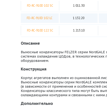
FD-RC-910D 102 SC
1 011.30
FD-RC-910D 102 LC
1 132.20
FD-RC-910D 122 SC
1 213.10
Описание
Выносные конденсаторы FELZER серии NordGALE 
системах охлаждения ЦОДов, в технологических 
оборудованием.
Конструкция
Корпус агрегатов выполнен из оцинкованной лист
Выносные конденсаторы серии NordGALE компл
(в зависимости от применения и особенностей с
Конденсаторы классического типа могут быть вы
охлаждающими контурами и связанными с ними д
Дополнительно