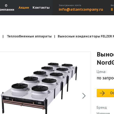
О
Электронная почта
Бе
Акции
Контакты
info@atlantcompany.ru
8
омпании
Теплообменные аппараты
Выносные конденсаторы FELZER N
Акции
Бренды
Каталоги
Бланки запросов
Выно
NordG
Цена:
по запро
Ос
Бренд
Наличие