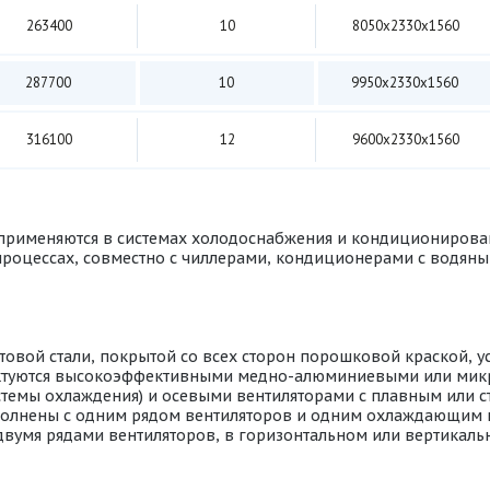
263400
10
8050х2330х1560
287700
10
9950х2330х1560
316100
12
9600х2330х1560
применяются в системах холодоснабжения и кондиционирова
процессах, совместно с чиллерами, кондиционерами с водяны
овой стали, покрытой со всех сторон порошковой краской, у
ектуются высокоэффективными медно-алюминиевыми или м
истемы охлаждения) и осевыми вентиляторами с плавным или 
полнены с одним рядом вентиляторов и одним охлаждающим 
вумя рядами вентиляторов, в горизонтальном или вертикаль