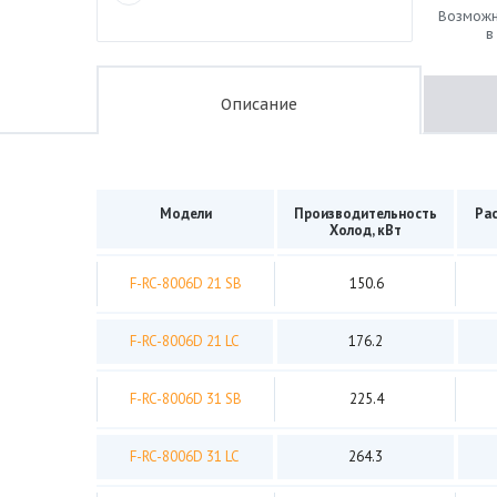
Возможн
в
Описание
Модели
Производительность
Рас
Холод, кВт
F-RC-8006D 21 SB
150.6
F-RC-8006D 21 LC
176.2
F-RC-8006D 31 SB
225.4
F-RC-8006D 31 LC
264.3