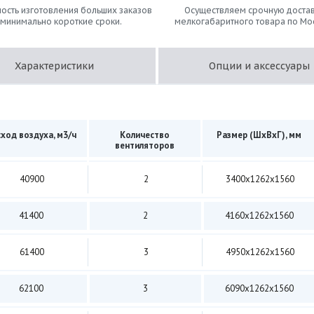
ость изготовления больших заказов
Осуществляем срочную достав
 минимально короткие сроки.
мелкогабаритного товара по Мо
Характеристики
Опции и аксессуары
ход воздуха, м3/ч
Количество
Размер (ШхВхГ), мм
вентиляторов
40900
2
3400х1262х1560
41400
2
4160х1262х1560
61400
3
4950х1262х1560
62100
3
6090х1262х1560