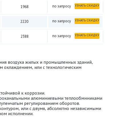
УЗНАТЬ СКИДКУ
по запросу
1968
УЗНАТЬ СКИДКУ
по запросу
2220
УЗНАТЬ СКИДКУ
по запросу
2388
ния воздуха жилых и промышленных зданий,
м охлаждением, или с технологическим
стойчивой к коррозии.
икроканальными алюминиевыми теплообмнниками
ступенчатым регулированием оборотов.
контуром, или с двумя, абсолютно независимыми
ном исполнении.