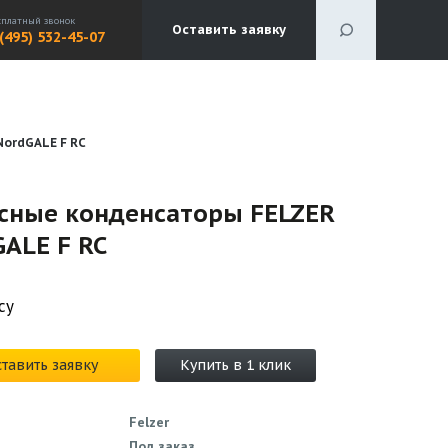
сплатный звонок
Оставить заявку
 (495) 532-45-07
ordGALE F RC
сные конденсаторы FELZER
ALE F RC
су
тавить заявку
Купить в 1 клик
Felzer
Под заказ