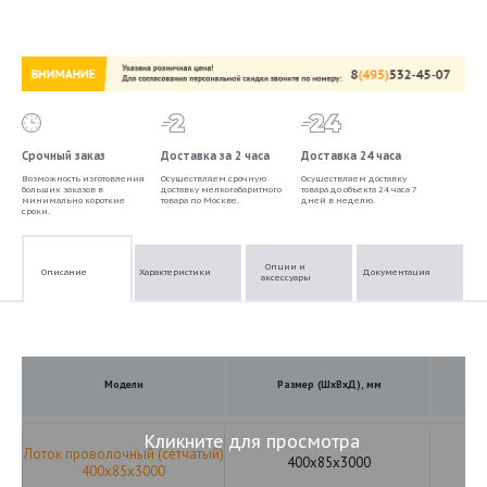
Срочный заказ
Доставка за 2 часа
Доставка 24 часа
Возможность изготовления
Осуществляем срочную
Осуществляем доставку
больших заказов в
доставку мелкогабаритного
товара до объекта 24 часа 7
минимально короткие
товара по Москве.
дней в неделю.
сроки.
Опции и
Описание
Характеристики
Документация
аксессуары
Модели
Размер (ШхВхД), мм
Кликните для просмотра
Лоток проволочный (сетчатый)
400х85х3000
400х85х3000