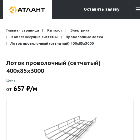
Оставить заявку
Электронная почта
Главная страница
Каталог
Электрика
Бесплатный звонок
info@atlantcompany.ru
8 (495) 532-45-07
Кабеленесущие системы
Проволочные лотки
Лоток проволочный (сетчатый) 400x85x3000
Акции
Лоток проволочный (сетчатый)
Бренды
400x85x3000
Каталоги
Цена:
Бланки запросов
657 ₽/м
от