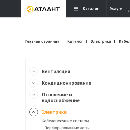
Каталог
Услуги
к
Главная страница
Каталог
Электрика
Кабе
Вентиляция
Вентиляция
Кондиционирование
Кондиционирование
Отопление и
водоснабжение
Отопление и водоснабжение
Электрика
Кабеленесущие системы
Электрика
Перфорированные лотки