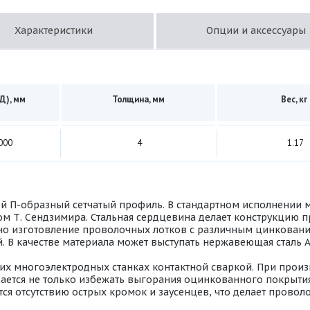
Характеристики
Опции и аксессуары
Д), мм
Толщина, мм
Вес, кг
000
4
1.17
й П-образный сетчатый профиль. В стандартном исполнении м
м Т. Сендзимира. Стальная сердцевина делает конструкцию п
но изготовление проволочных лотков с различным цинковани
 В качестве материала может выступать нержавеющая сталь AI
их многоэлектродных станках контактной сваркой. При произ
ется не только избежать выгорания оцинкованного покрытия, 
тся отсутствию острых кромок и заусенцев, что делает прово