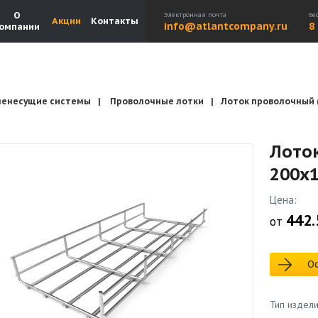
О
Электронная почта
Бе
Акции
Контакты
info@atlantcompany.ru
8
омпании
ленесущие системы
Проволочные лотки
Лоток проволочный 
Акции
Бренды
Каталоги
Бланки запросов
Лото
200x
Цена:
442.
от
Ос
Тип издел