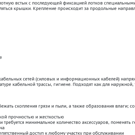
лотную встык с последующей фиксацией лотков специальными
ляться крышки. Крепление происходит за продольные направ
в
кабельных сетей (силовых и информационных кабелей) напря
уре кабельной трассы, гигиене. Подходят как для наружной, т
бежать скопления грязи и пыли, а также образования влаги; с
окой прочностью и жесткостью
ли требуется минимальное количество аксессуаров, поменять
ча
епятственный доступ к любому участку при обслуживании