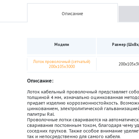
Описание
Модели
Размер (ШхВх
Лоток проволочный (сетчатый)
200х105х3
200х105х3000
Описание:
Лоток кабельный проволочный представляет собо
толщиной 4 мм, изначально оцинкованная методо
придает изделию коррозионностойкость. Возмож
цинкованием, электролитической гальванизацией.
палитры Ral.
Проволочные лотки свариваются на автоматическ
сваривания постоянным током, благодаря чему уда
соседних прутков. Также особое внимание уделяе
так и непосредственно для самого кабеля.