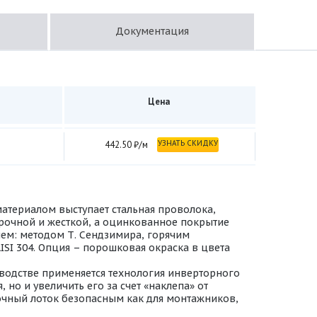
Документация
Цена
УЗНАТЬ СКИДКУ
442.50 ₽/м
атериалом выступает стальная проволока,
рочной и жесткой, а оцинкованное покрытие
ем: методом Т. Сендзимира, горячим
SI 304. Опция – порошковая окраска в цвета
водстве применяется технология инверторного
но и увеличить его за счет «наклепа» от
лочный лоток безопасным как для монтажников,