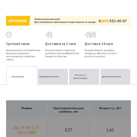
Срочный заказ
Доставка за 2 часа
Доставка 24 часа
Возможность изготовления
Осуществляем срочную
Осуществляем доставку
больших заказов в
доставку мелкогабаритного
товара до объекта 24 часа 7
минимально короткие
товара по Москве.
дней в неделю.
сроки.
Опции и
Описание
Характеристики
Документация
аксессуары
Модели
Присоединительные
Мощность, кВт
размеры, мм
ВЦ 14-46-3,15-
0,37
1,65
0,37/1000