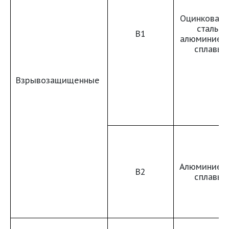
Оцинкованн
сталь,
В1
алюминиев
сплавы
Взрывозащищенные
Алюминиев
В2
сплавы