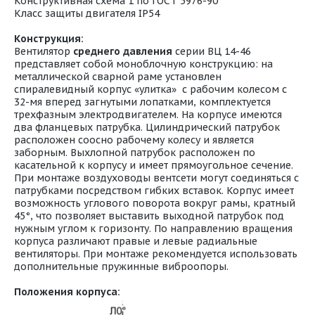
Конструктивная схема 1 по ГОСТ 5976-90
Класс защиты двигателя IP54
Конструкция:
Вентилятор
среднего давления
серии ВЦ 14-46
представляет собой моноблочную конструкцию: на
металлической сварной раме установлен
спиралевидный корпус «улитка» с рабочим колесом с
32-мя вперед загнутыми лопатками, комплектуется
трехфазным электродвигателем. На корпусе имеются
два фланцевых патрубка. Цилиндрический патрубок
расположен соосно рабочему колесу и является
заборным. Выхлопной патрубок расположен по
касательной к корпусу и имеет прямоугольное сечение.
При монтаже воздуховоды вентсети могут соединяться с
патрубками посредством гибких вставок. Корпус имеет
возможность углового поворота вокруг рамы, кратный
45°, что позволяет выставить выходной патрубок под
нужным углом к горизонту. По направлению вращения
корпуса различают правые и левые радиальные
вентиляторы. При монтаже рекомендуется использовать
дополнительные пружинные виброопоры.
Положения корпуса: