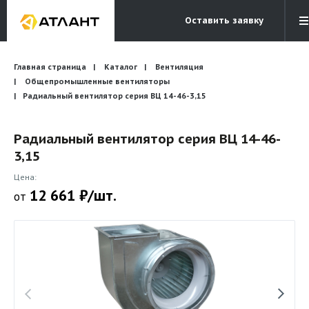
Оставить заявку
Электронная почта
Главная страница
Каталог
Вентиляция
Бесплатный звонок
info@atlantcompany.ru
8 (495) 532-45-07
Общепромышленные вентиляторы
Радиальный вентилятор серия ВЦ 14-46-3,15
Акции
Радиальный вентилятор серия ВЦ 14-46-
Бренды
3,15
Каталоги
Цена:
Бланки запросов
12 661 ₽/шт.
от