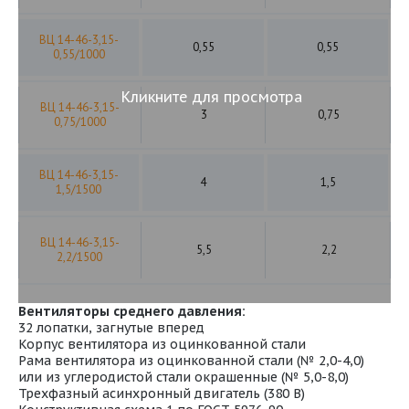
ВЦ 14-46-3,15-
0,55
0,55
0,55/1000
Кликните для просмотра
ВЦ 14-46-3,15-
3
0,75
0,75/1000
ВЦ 14-46-3,15-
4
1,5
1,5/1500
ВЦ 14-46-3,15-
5,5
2,2
2,2/1500
Вентиляторы среднего давления:
32 лопатки, загнутые вперед
Корпус вентилятора из оцинкованной стали
Рама вентилятора из оцинкованной стали (№ 2,0-4,0)
или из углеродистой стали окрашенные (№ 5,0-8,0)
Трехфазный асинхронный двигатель (380 В)