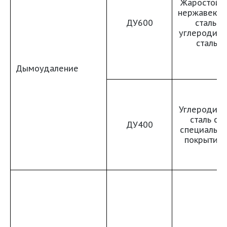
Жаростойк
нержавеющ
ДУ600
сталь,
углеродист
сталь
Дымоудаление
Углеродист
сталь со
ДУ400
специальн
покрытие