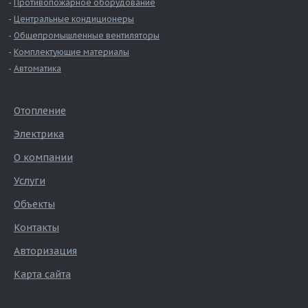
Противопожарное оборудование
Электропитание (В пер. тока)
230
Центральные кондиционеры
Номинальная мощность (Вт)
35
Общепромышленные вентиляторы
Номинальный расход воздуха (м3/ч)
650
Комплектующие материалы
Локальная сеть
Автоматика
Встроенный сетевой порт
Modbu
RS485,
Отопление
Сетевые порты (опция)
опция)
Электрика
Контроллер
X-plus
О компании
Услуги
Объекты
Контакты
Авторизация
Карта сайта