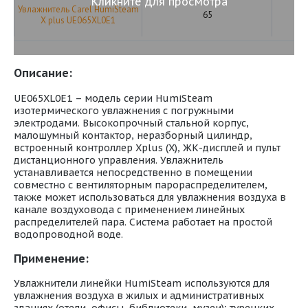
Кликните для просмотра
Увлажнитель Carel HumiSteam
65
X plus UE065XL0E1
Описание:
UE065XL0E1 – модель серии HumiSteam
изотермического увлажнения с погружными
электродами. Высокопрочный стальной корпус,
малошумный контактор, неразборный цилиндр,
встроенный контроллер Xplus (X), ЖК-дисплей и пульт
дистанционного управления. Увлажнитель
устанавливается непосредственно в помещении
совместно с вентиляторным парораспределителем,
также может использоваться для увлажнения воздуха в
канале воздуховода с применением линейных
распределителей пара. Система работает на простой
водопроводной воде.
Применение:
Увлажнители линейки HumiSteam используются для
увлажнения воздуха в жилых и административных