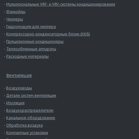
от -10 
Мультизональные VRF- и VRV-системы кондиционирования
Условия хранения
5-95 %
Фанкойлы
Класс защиты
IP20
Чиллеры
Подача воды
Гидромодули для чиллера
Компрессорно-конденсаторные блоки (ККБ)
Присоединение
3/4”G в
Прецизионные кондиционеры
Диапазон температуры (°C)
от 1 д
Теплообменные аппараты
Давление (МПа / бар)
от 0,1 
Расходные материалы
Мгновенный расход воды (л/м)
7
Общая жесткость воды (°fH)
от 10 
Вентиляция
Электропроводность воды (мкС/см)
от 75 
Дренаж воды
Воздуховоды
Присоединение
Ø 40
Детали систем вентиляции
Температура (°C)
≤100
Изоляция
Мгновенный расход воды (л/м)
22,5
Воздухораспределители
Канальное оборудование
Вентиляторный парораспределитель
Обработка воздуха
Кол-во
2
Компактные установки
Тип
VRDXL