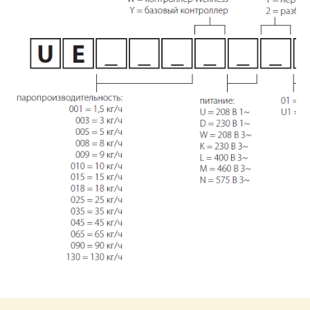
Увлажнители Carel HumiSteam X plus.pdf
Размер: 961.36 Кб