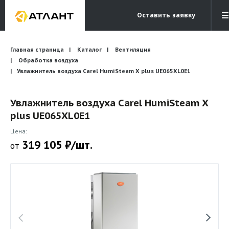
Оставить заявку
Электронная почта
Главная страница
Каталог
Вентиляция
Бесплатный звонок
info@atlantcompany.ru
8 (495) 532-45-07
Обработка воздуха
Увлажнитель воздуха Carel HumiSteam X plus UE065XL0E1
Акции
Увлажнитель воздуха Carel HumiSteam X
Бренды
plus UE065XL0E1
Каталоги
Цена:
Бланки запросов
319 105 ₽/шт.
от