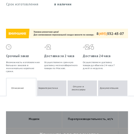
Срок изготовления
в наличии
Срочный заказ
Доставка за 2 часа
Доставка 24 часа
Возможность изготовления
Осуществляем срочную
Осуществляем доставку
больших заказов в
доставку мелкогабаритного
товара до объекта 24 часа 7
минимально короткие
товара по Москве.
дней в неделю.
сроки.
Опции и
Описание
Характеристики
Документация
аксессуары
Модели
Паропроизводительность, кг/ч