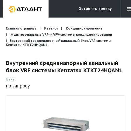
Оставить заявку
Электронная почта
Главная страница
Каталог
Кондиционирование
Бесплатный звонок
info@atlantcompany.ru
8 (495) 532-45-07
Мультизональные VRF- и VRV-системы кондиционирования
Внутренний средненапорный канальный блок VRF системы
Kentatsu KTKT24HQAN1
Акции
Бренды
Внутренний средненапорный канальный
блок VRF системы Kentatsu KTKT24HQAN1
Каталоги
Цена:
Бланки запросов
по запросу