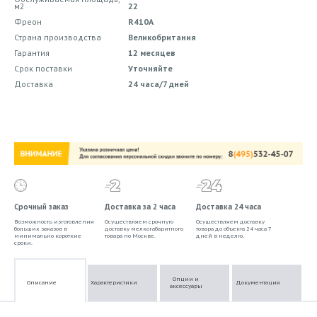
м2
22
Фреон
R410A
Страна производства
Великобритания
Гарантия
12 месяцев
Срок поставки
Уточняйте
Доставка
24 часа/7 дней
Срочный заказ
Доставка за 2 часа
Доставка 24 часа
Возможность изготовления
Осуществляем срочную
Осуществляем доставку
больших заказов в
доставку мелкогабаритного
товара до объекта 24 часа 7
минимально короткие
товара по Москве.
дней в неделю.
сроки.
Опции и
Описание
Характеристики
Документация
аксессуары