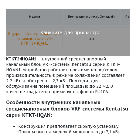
Модели
Производительность Холод, кВт
Произв
Кликните для просмотра
Внутренний средненапорный
канальный блок VRF
2.2
KTKT24HQAN1
KTKT24HQAN1
– внутренний средненапорный
канальный блок VRF-системы Kentatsu серии KTKT-
HQAN1. Устройство работает в режиме тепло/холод,
производительность в режиме охлаждения составляет
2,2 кВт, а обогрева – 2,3 кВт. Подходит для
обслуживания помещений площадью до 22 м2. В
качестве хладагента применяется фреон R410A.
Особенности внутренних канальных
средненапорных блоков VRF-системы Kentatsu
серии KTKT-HQAN:
Конструкция предполагает скрытую установку.
Причем высота моделей мощностью до 7,1 кВт