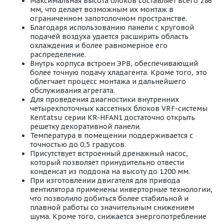
Максимальная высота блоков составляет всего 286
мм, что делает возможным их монтаж в
ограниченном запотолочном пространстве.
Благодаря использованию панели с круговой
подачей воздуха удается расширить область
охлаждения и более равномерное его
распределение.
Внутрь корпуса встроен ЭРВ, обеспечивающий
более точную подачу хладагента. Кроме того, это
облегчает процесс монтажа и дальнейшего
обслуживания агрегата.
Для проведения диагностики внутренних
четырехпоточных кассетных блоков VRF-системы
Kentatsu серии KR-HFAN1 достаточно открыть
решетку декоративной панели.
Температура в помещении поддерживается с
точностью до 0,5 градусов.
Присутствует встроенный дренажный насос,
который позволяет принудительно отвести
конденсат из поддона на высоту до 1200 мм.
При изготовлении двигателя для привода
вентилятора применены инверторные технологии,
что позволило добиться более стабильной и
плавной работы со значительным снижением
шума. Кроме того, снижается энергопотребление