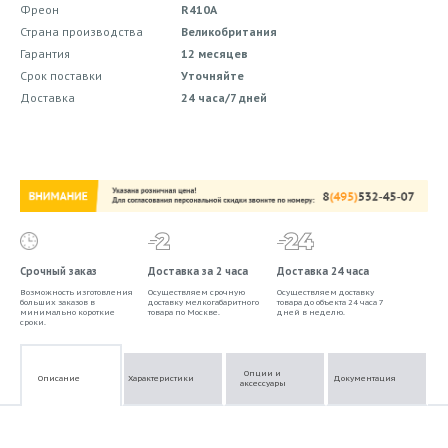
Фреон
R410A
Страна производства
Великобритания
Гарантия
12 месяцев
Срок поставки
Уточняйте
Доставка
24 часа/7 дней
Срочный заказ
Доставка за 2 часа
Доставка 24 часа
Возможность изготовления
Осуществляем срочную
Осуществляем доставку
больших заказов в
доставку мелкогабаритного
товара до объекта 24 часа 7
минимально короткие
товара по Москве.
дней в неделю.
сроки.
Опции и
Описание
Характеристики
Документация
аксессуары