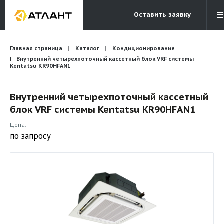
Оставить заявку
Электронная почта
Главная страница
Каталог
Кондиционирование
Бесплатный звонок
info@atlantcompany.ru
8 (495) 532-45-07
Внутренний четырехпоточный кассетный блок VRF системы
Kentatsu KR90HFAN1
Акции
Внутренний четырехпоточный кассетный
Бренды
блок VRF системы Kentatsu KR90HFAN1
Каталоги
Цена:
по запросу
Бланки запросов