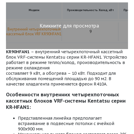
Модели
Производительность Холод, кВт
Произв
Кликните для просмотра
Внутренний четырехпоточный
9
кассетный блок VRF KR90HFAN1
KR90HFAN1
– внутренний четырехпоточный кассетный
блок VRF-системы Kentatsu серии KR-HFAN1. Устройство
работает в режиме тепло/холод, производительность в
режиме охлаждения
составляет 9 кВт, а обогрева – 10 кВт. Подходит для
обслуживания помещений площадью до 90 м2. В
качестве хладагента применяется фреон R410A.
Особенности внутренних четырехпоточных
кассетных блоков VRF-системы Kentatsu серии
KR-HFAN1:
Представленная линейка предполагает
встраивание в подвесные потолки с ячейкой
900x900 мм.