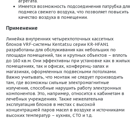
агрегата.
Имеется возможность подсоединения патрубка для
подмеса свежего воздуха, что позволяет повысить
качество воздуха в помещении.
Применение
Линейка внутренних четырехпоточных кассетных
блоков VRF-системы Kentatsu серии KR-HFAN1
разработаны для обслуживания как небольших по
площади помещений, так и крупных объектов – вплоть
до 160 кв.м. Они эффективны при установке как в жилых
помещениях, так и офисах, конференц-залах и
магазинах, оформленных подвесными потолками.
Важно учитывать, что монтаж не следует производить
там, где возможны сильные электромагнитные
излучения, способные нарушить работу электронных
компонентов. Это, например, относится к кабинетам в
лечебных учреждениях. Также нежелательна
эксплуатация блоков в местах с высокой
концентрацией паров масел в воздухе и источниками
высоких температур – кухнях, СТО и т.д.
KR-HFAN1_rukovodstvo_polzovatelya.pdf