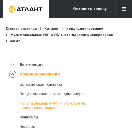
Оставить заявку
Электронная почта
Главная страница
Каталог
Кондиционирование
Бесплатный звонок
info@atlantcompany.ru
8 (495) 532-45-07
Мультизональные VRF- и VRV-системы кондиционирования
Daikin
Акции
Бренды
Вентиляция
Каталоги
Кондиционирование
Бланки запросов
Бытовые сплит-системы
Полупромышленные кондиционеры
Мультизональные VRF- и VRV-системы
кондиционирования
Фанкойлы
Чиллеры