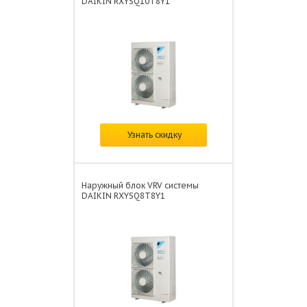
DAIKIN RXYSQ10T8Y1
Цена:
по запросу
Узнать скидку
Наружный блок VRV системы
DAIKIN RXYSQ8T8Y1