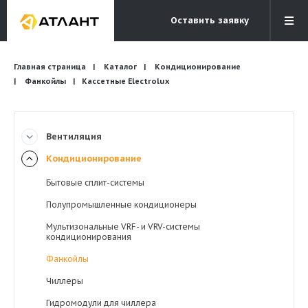
Оставить заявку
Электронная почта
Главная страница
Каталог
Кондиционирование
Бесплатный звонок
info@atlantcompany.ru
8 (495) 532-45-07
Фанкойлы
Кассетные Electrolux
Акции
Вентиляция
Бренды
Кондиционирование
Каталоги
Бытовые сплит-системы
Бланки запросов
Полупромышленные кондиционеры
Мультизональные VRF- и VRV-системы
кондиционирования
Фанкойлы
Чиллеры
Гидромодули для чиллера