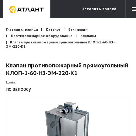
Оставить заявку
Электронная почта
Главная страница
Каталог
Вентиляция
Бесплатный звонок
info@atlantcompany.ru
8 (495) 532-45-07
Противопожарное оборудование
Клапаны
Клапан противопожарный прямоугольный КЛОП-1-60-НЗ-
ЭМ-220-К1
Акции
Бренды
Клапан противопожарный прямоугольный
КЛОП-1-60-НЗ-ЭМ-220-К1
Каталоги
Цена:
Бланки запросов
по запросу