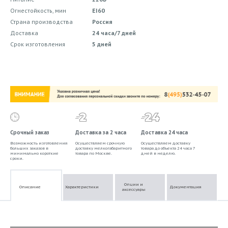
Огнестойкость, мин
EI60
Страна производства
Россия
Доставка
24 часа/7 дней
Срок изготовления
5 дней
Срочный заказ
Доставка за 2 часа
Доставка 24 часа
Возможность изготовления
Осуществляем срочную
Осуществляем доставку
больших заказов в
доставку мелкогабаритного
товара до объекта 24 часа 7
минимально короткие
товара по Москве.
дней в неделю.
сроки.
Опции и
Описание
Характеристики
Документация
аксессуары