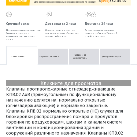
Срочный заказ
Доставка за 2 часа
Доставка 24 часа
Возможность изготовления
Осуществляем срочную
Осуществляем доставку
больших заказов в
доставку мелкогабаритного
товара до объекта 24 часа 7
минимально короткие
товара по Москве.
дней в неделю.
сроки.
Опции и
Описание
Характеристики
Документация
аксессуары
Кликните для просмотра
Клапаны противопожарные огнезадерживающие
КПВ.02 AхB (прямоугольные) по функциональному
назначению делятся на: нормально открытые
(огнезадерживающие) и нормально закрытые.
Клапаны КПВ.02 нормально открытые (НО) служат для
блокировки распространения пожара и продуктов
горения по воздуховодам, шахтам и каналам систем
вентиляции и кондиционирования зданий и
сооружений различного назначения. Клапаны КПВ.02