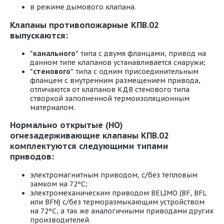
в режиме дымового клапана.
Клапаны противопожарные КПВ.02
выпускаются:
"канального"
типа с двумя фланцами, привод на
данном типе клапанов устанавливается снаружи;
"стенового"
типа с одним присоединительным
фланцем с внутренним размещением привода,
отличаются от клапанов КДВ стенового типа
створкой заполненной термоизоляционным
материалом.
Нормально открытые (НО)
огнезадерживающие клапаны КПВ.02
комплектуются следующими типами
приводов:
электромагнитным приводом, с/без тепловым
замком на 72ºС;
электромеханическим приводом BELIMO (BF, BFL
или BFN) с/без терморазмыкающим устройством
на 72ºС, а так же аналогичными приводами других
производителей.