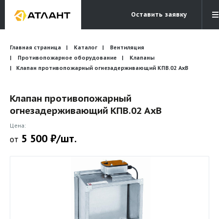
Оставить заявку
Электронная почта
Главная страница
Каталог
Вентиляция
Бесплатный звонок
info@atlantcompany.ru
8 (495) 532-45-07
Противопожарное оборудование
Клапаны
Клапан противопожарный огнезадерживающий КПВ.02 AхB
Акции
Клапан противопожарный
Бренды
огнезадерживающий КПВ.02 AхB
Каталоги
Цена:
Бланки запросов
5 500 ₽/шт.
от